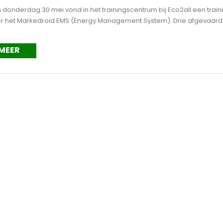
donderdag 30 mei vond in het trainingscentrum bij Eco2all een train
er het Markedroid EMS (Energy Management System). Drie afgevaardi
 MEER