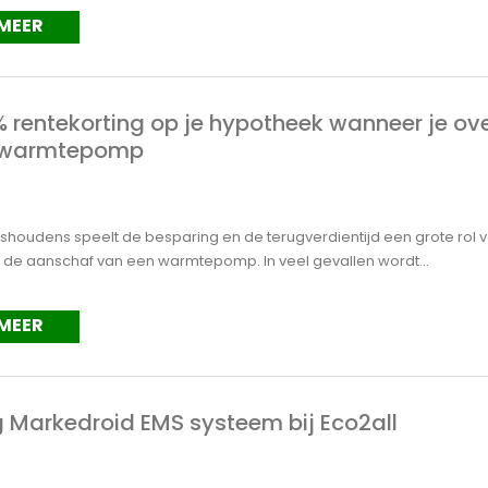
 MEER
% rentekorting op je hypotheek wanneer je ov
 warmtepomp
uishoudens speelt de besparing en de terugverdientijd een grote rol 
 de aanschaf van een warmtepomp. In veel gevallen wordt...
 MEER
g Markedroid EMS systeem bij Eco2all