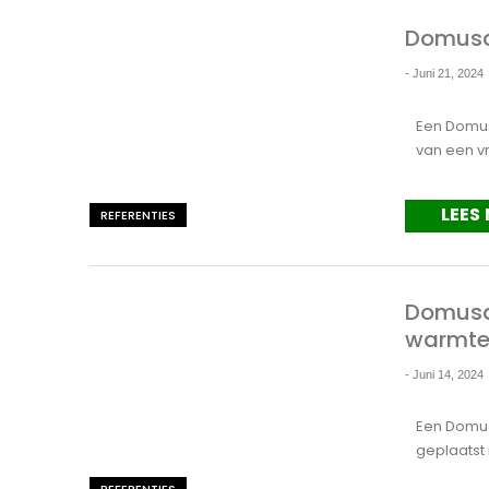
Domusa 
-
Juni 21, 2024
Een Domus
van een v
LEES
REFERENTIES
Domusa
warmte
-
Juni 14, 2024
Een Domus
geplaatst
REFERENTIES