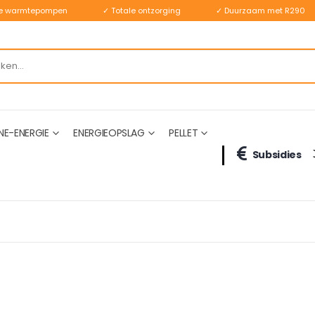
ste warmtepompen
✓ Totale ontzorging
✓ Duurzaam met R290
NE-ENERGIE
ENERGIEOPSLAG
PELLET
Subsidies