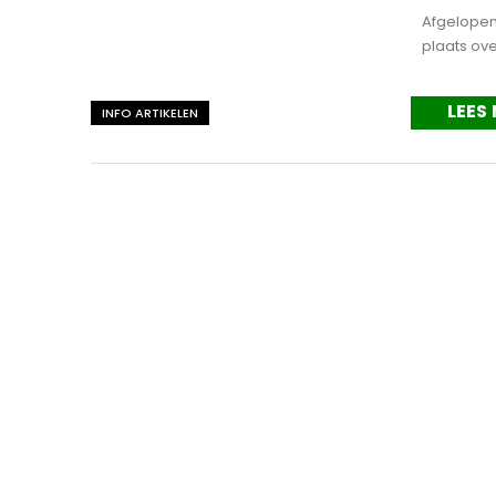
Afgelopen 
plaats ov
LEES
INFO ARTIKELEN