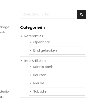
Zoeken
Zoeken
garage
Categorieën
ts...
Referenties
Openbaar
Eind gebruikers
Info Artikelen
Kennis bank
Beurzen
Nieuws
Subsidie
studio
...