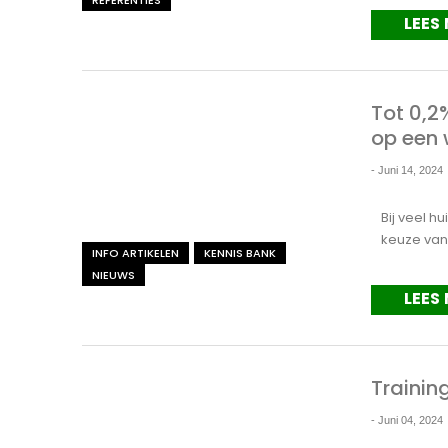
LEES
Tot 0,2
op een
-
Juni 14, 2024
Bij veel h
keuze van
INFO ARTIKELEN
KENNIS BANK
NIEUWS
LEES
Trainin
-
Juni 04, 2024