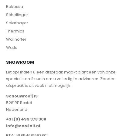
Rokossa
Schellinger
Solarbayer
Thermics
Wallnöffer
Watts
SHOWROOM
Let op! Indien u een afspraak maakt plant een van onze
specialisten 2 uur in om u volledig te adviseren. Zonder
afspraak is dit vaak niet mogelijk.
Schouwrooij 13
5281RE Boxtel
Nederland
+31 (0) 499 378 308
info@eco2all.nl
BTW: NL854681693B01