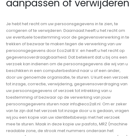
aanpassen of verwijderen
Je hebt het recht om uw persoonsgegevens in te zien, te
corrigeren of te verwijderen. Daarnaast heeft u het recht om
uw eventuele toestemming voor de gegevensverwerking in te
trekken of bezwaar te maken tegen de verwerking van uw
persoonsgegevens door Eco2all B.V. en heeft u het recht op
gegevensoverdraagbaarheid. Dat betekent dat u bij ons een
verzoek kan indienen om de persoonsgegevens die wij van u
beschikken in een computerbestand naar u of een ander,
door uw genoemde organisatie, te sturen. U kunt een verzoek
tot inzage, correctie, verwijdering, gegevensoverdraging van
uw persoonsgegevens of verzoek tot intrekking van u
toestemming of bezwaar op de verwerking van jouw
persoonsgegevens sturen naar info@eco2all.nl. Om er zeker
van te zijn dat het verzoek tot inzage door u is gedaan, vragen
wij jou een kopie van uw identiteitsbewijs met het verzoek
mee te sturen. Maak in deze kopie uw pasfoto, MRZ (machine
readable zone, de strook met nummers onderaan het