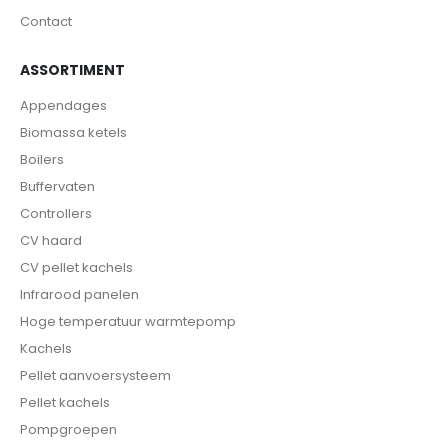
Contact
ASSORTIMENT
Appendages
Biomassa ketels
Boilers
Buffervaten
Controllers
CV haard
CV pellet kachels
Infrarood panelen
Hoge temperatuur warmtepomp
Kachels
Pellet aanvoersysteem
Pellet kachels
Pompgroepen