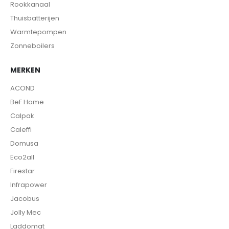
Rookkanaal
Thuisbatterijen
Warmtepompen
Zonneboilers
MERKEN
ACOND
BeF Home
Calpak
Caleffi
Domusa
Eco2all
Firestar
Infrapower
Jacobus
Jolly Mec
Laddomat