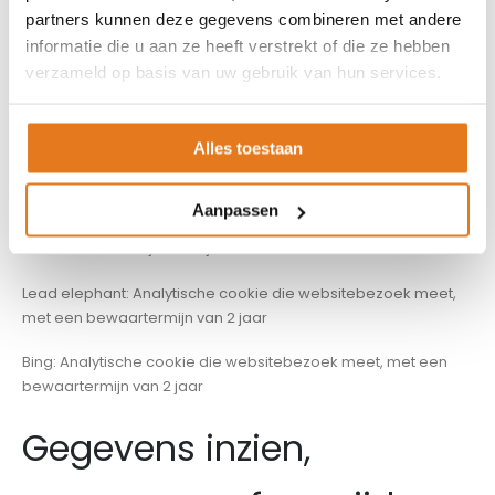
Dit zijn bijvoorbeeld adverteerders en/of de sociale media-
partners kunnen deze gegevens combineren met andere
bedrijven. Hieronder een overzicht:
informatie die u aan ze heeft verstrekt of die ze hebben
verzameld op basis van uw gebruik van hun services.
Google analytics: Analytische cookie die websitebezoek
meet, met een bewaartermijn van 2 jaar
Alles toestaan
Facebook pixel: Analytische cookie die websitebezoek meet,
met een bewaartermijn van 2 jaar
Aanpassen
Leadinfo: Analytische cookie die websitebezoek meet, met
een bewaartermijn van 2 jaar
Lead elephant: Analytische cookie die websitebezoek meet,
met een bewaartermijn van 2 jaar
Bing: Analytische cookie die websitebezoek meet, met een
bewaartermijn van 2 jaar
Gegevens inzien,