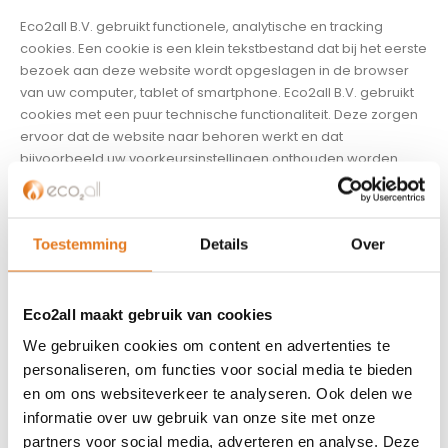
Eco2all B.V. gebruikt functionele, analytische en tracking
cookies. Een cookie is een klein tekstbestand dat bij het eerste
bezoek aan deze website wordt opgeslagen in de browser
van uw computer, tablet of smartphone. Eco2all B.V. gebruikt
cookies met een puur technische functionaliteit. Deze zorgen
ervoor dat de website naar behoren werkt en dat
bijvoorbeeld uw voorkeursinstellingen onthouden worden.
Deze cookies worden ook gebruikt om de website goed te
laten werken en deze te kunnen optimaliseren. Daarnaast
plaatsen we cookies die uw surfgedrag bijhouden zodat we
Toestemming
Details
Over
op maat gemaakte content en advertenties kunnen
aanbieden. Bij uw eerste bezoek aan onze website hebben
wij u al geïnformeerd over deze cookies en hebben we uw
toestemming gevraagd voor het plaatsen ervan. U kunt u
Eco2all maakt gebruik van cookies
afmelden voor cookies door u internetbrowser zo in te stellen
We gebruiken cookies om content en advertenties te
dat deze geen cookies meer opslaat. Daarnaast kunt u ook
personaliseren, om functies voor social media te bieden
alle informatie die eerder is opgeslagen via de instellingen
en om ons websiteverkeer te analyseren. Ook delen we
van uw browser verwijderen.
informatie over uw gebruik van onze site met onze
Op deze website worden ook cookies geplaatst door derden.
partners voor social media, adverteren en analyse. Deze