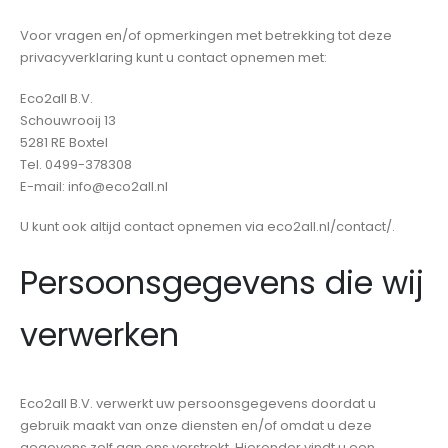
Voor vragen en/of opmerkingen met betrekking tot deze
privacyverklaring kunt u contact opnemen met:
Eco2all B.V.
Schouwrooij 13
5281 RE Boxtel
Tel. 0499-378308
E-mail: info@eco2all.nl
U kunt ook altijd contact opnemen via eco2all.nl/contact/.
Persoonsgegevens die wij
verwerken
Eco2all B.V. verwerkt uw persoonsgegevens doordat u
gebruik maakt van onze diensten en/of omdat u deze
gegevens zelf aan ons verstrekt. Hieronder vindt u een