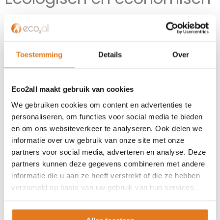
verantwoord: duurzaam
verwarmen!
Toestemming
Details
Over
Gas en olie worden, zoals iedereen weet, steeds duurder. Daar
komt bij dat de opwarming van de aarde een probleem is. Juist
Eco2all maakt gebruik van cookies
om deze redenen is ecologisch en economisch verwarmen een
We gebruiken cookies om content en advertenties te
interessante alternatieve oplossing. Onze warmtepomp en
personaliseren, om functies voor social media te bieden
zonneboiler systemen geven u de mogelijkheid kosten te
en om ons websiteverkeer te analyseren. Ook delen we
besparen, terwijl u de wereld een stukje groener maakt. Eco2all is
importeur van verscheidene soorten warmtepompen waaronder
informatie over uw gebruik van onze site met onze
de populaire
hoge temperatuur warmtepomp
, eenieder van
partners voor social media, adverteren en analyse. Deze
hoge kwaliteit.
partners kunnen deze gegevens combineren met andere
informatie die u aan ze heeft verstrekt of die ze hebben
Dit biedt onze partners de mogelijkheid in bijna iedere situatie
verzameld op basis van uw gebruik van hun services.
een geschikt systeem te offreren en te installeren. Eco2all heeft
enkel hoogwaardige
warmtepompen
, alle met een goed
rendement, in zijn assortiment. Deze nemen warmte uit de lucht