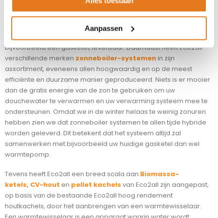
Alles toestaan
op en gebruiken deze warmte om door middel van een
compressor nog meer warmte te produceren, die u kunt
gebruiken om uw woning en tapwater te verwarmen. Deze
Aanpassen
systemen zijn zowel all electric als hybride, in samenwerking met
bijvoorbeeld een gasketel, leverbaar. Daarnaast heeft Eco2all
verschillende merken
zonneboiler-systemen
in zijn
assortiment, eveneens allen hoogwaardig en op de meest
efficiënte en duurzame manier geproduceerd. Niets is er mooier
dan de gratis energie van de zon te gebruiken om uw
douchewater te verwarmen en uw verwarming systeem mee te
ondersteunen. Omdat we in de winter helaas te weinig zonuren
hebben zien we dat zonneboiler systemen te allen tijde hybride
worden geleverd. Dit betekent dat het systeem altijd zal
samenwerken met bijvoorbeeld uw huidige gasketel dan wel
warmtepomp.
Tevens heeft Eco2all een breed scala aan
Biomassa-
ketels,
CV-hout
en
pellet kachels
van Eco2all zijn aangepast,
op basis van de bestaande Eco2all hoog rendement
houtkachels, door het aanbrengen van een warmtewisselaar.
Een warmtewisselaar is een apparaat waarin water wordt