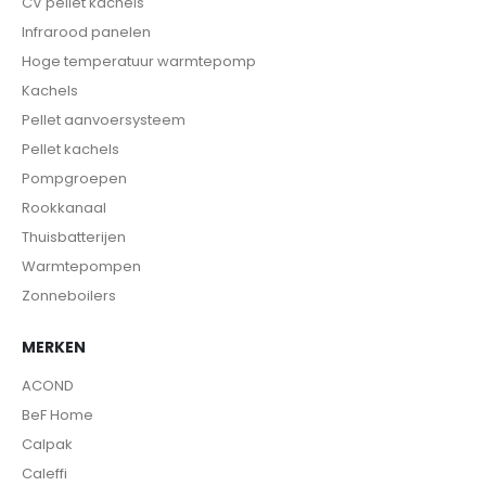
CV pellet kachels
Infrarood panelen
Hoge temperatuur warmtepomp
Kachels
Pellet aanvoersysteem
Pellet kachels
Pompgroepen
Rookkanaal
Thuisbatterijen
Warmtepompen
Zonneboilers
MERKEN
ACOND
BeF Home
Calpak
Caleffi