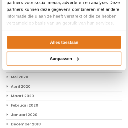
Juni 2021
partners voor social media, adverteren en analyse. Deze
partners kunnen deze gegevens combineren met andere
April 2021
informatie die u aan ze heeft verstrekt of die ze hebben
Februari 2021
verzameld op basis van uw gebruik van hun services.
Januari 2021
November 2020
Alles toestaan
September 2020
Juli 2020
Aanpassen
Juni 2020
Mei 2020
April 2020
Maart 2020
Februari 2020
Januari 2020
December 2018