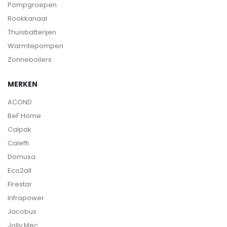
Pompgroepen
Rookkanaal
Thuisbatterijen
Warmtepompen
Zonneboilers
MERKEN
ACOND
BeF Home
Calpak
Caleffi
Domusa
Eco2all
Firestar
Infrapower
Jacobus
Jolly Mec