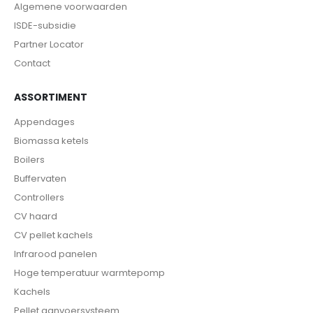
Algemene voorwaarden
ISDE-subsidie
Partner Locator
Contact
ASSORTIMENT
Appendages
Biomassa ketels
Boilers
Buffervaten
Controllers
CV haard
CV pellet kachels
Infrarood panelen
Hoge temperatuur warmtepomp
Kachels
Pellet aanvoersysteem