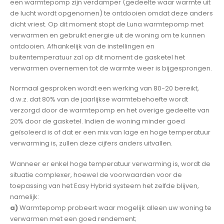
een warmtepomp zijn verdamper (gedeelte waar warmte uit
de lucht wordt opgenomen) te ontdooien omdat deze anders
dicht vriest. Op dit moment stopt de Luna warmtepomp met
verwarmen en gebruikt energie uit de woning om te kunnen
ontdooien. Afhankelijk van de instellingen en
buitentemperatuur zal op dit moment de gasketel het
verwarmen overnemen tot de warmte weer is bijgesprongen.
Normaal gesproken wordt een werking van 80-20 bereikt,
d.w.z. dat 80% van de jaarlijkse warmtebehoefte wordt
verzorgd door de warmtepomp en het overige gedeelte van
20% door de gasketel. Indien de woning minder goed
geïsoleerd is of dat er een mix van lage en hoge temperatuur
verwarming is, zullen deze cijfers anders uitvallen.
Wanneer er enkel hoge temperatuur verwarming is, wordt de
situatie complexer, hoewel de voorwaarden voor de
toepassing van het Easy Hybrid systeem het zelfde blijven,
namelijk:
a)
Warmtepomp probeert waar mogelijk alleen uw woning te
verwarmen met een goed rendement;