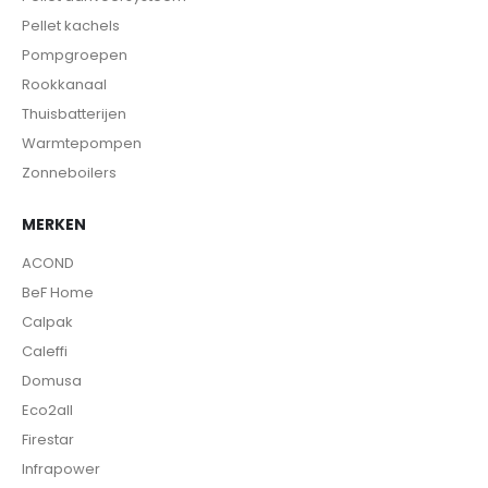
Pellet kachels
Pompgroepen
Rookkanaal
Thuisbatterijen
Warmtepompen
Zonneboilers
MERKEN
ACOND
BeF Home
Calpak
Caleffi
Domusa
Eco2all
Firestar
Infrapower