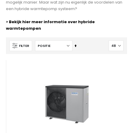
mogelijk manier. Maar wat zijn nu eigenlijk de voordelen van
een hybride warmtepomp systeem?
> Bekijk hier meer informatie over hybride
warmtepompen
Van
FILTER
hoog
naar
laag
sorteren