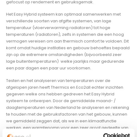
gefocust op rendement en gebruiksgemak.
Het Easy Hybrid systeem kan optimaal samenwerken met
verschillende soorten van afgifte systemen, van lage
temperatuur (vloerverwarming radiatoren) tot hoge
temperaturen (radiatoren), zelfs in systemen die een hoog
vermogen vereisen om aan thermisch comfort te voldoen. Dit
komt omdat huidige instllaties en gebouw behoeftes bepaald
zijn op de extremere omstandigheden (bijvoorbeeld zeer
lage buitentemperaturen) welke jaarlijks maar gedurende
een paar dagen een paar uur voorkomen.
Testen en het analyseren van temperaturen over de
afgelopen jaren heeft Thermics en Eco2all echter inzichten
gegeven welke ons hebben gedreven het Easy Hybrid
systeem te ontwerpen. Door de gemiddelde maand- /
daagtemperaturen van Nederland te analyseren en rekening
te houden met de gebruiksfactoren van het gebouw, kunnen
we gemiddeld zeggen dat, als we in een klimaatfunctie
werken, een warmtepomp voor een zeer groot gedeelte van
de tijd zeer effectief en efficiënt onze woningen kan