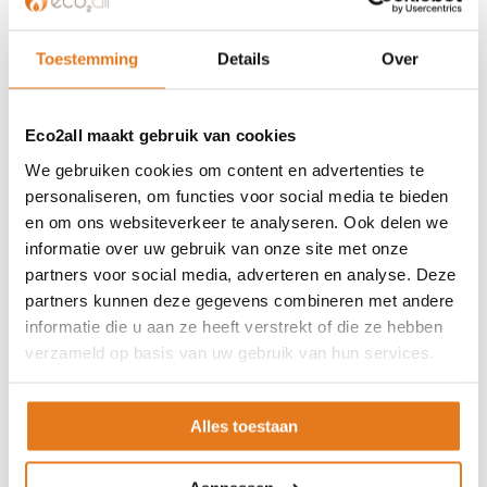
verwarmen. Zelfs wanneer er temperaturen nodig zijn van wel
45 tot 55 graden. Daarom is de hybride sturing, reeds
Toestemming
Details
Over
aanwezig in de Luna warmtepomp, in feite voorstander van
het gebruik van de warmtepomp, zodat de meeste warmte
wordt gehaald uit duurzame energie op basis van de
aanwezige omstandigheden (buitentemperatuur,
Eco2all maakt gebruik van cookies
aanvoertemperatuur en vermogen). Als de warmtevraag
We gebruiken cookies om content en advertenties te
echter hoger is dan het vermogen dat door de warmtepomp
personaliseren, om functies voor social media te bieden
wordt geproduceerd, dan activeert, ter ondersteuning of ter
en om ons websiteverkeer te analyseren. Ook delen we
vervanging, de hybride sturing de gasketel of andere
informatie over uw gebruik van onze site met onze
warmtebron.
partners voor social media, adverteren en analyse. Deze
Met name de buitentemperatuur en de afvoertemperatuur zijn
partners kunnen deze gegevens combineren met andere
van invloed op de werkingsefficiëntie van het hybridesysteem.
informatie die u aan ze heeft verstrekt of die ze hebben
Om zoals gezegd het gebruik van hernieuwbare energie te
verzameld op basis van uw gebruik van hun services.
optimaliseren, is het aanbevolen en handig om te werken met
een variabele aanvoertemperatuur op basis van de
buitentemperatuur (klimaatcurve). Op deze manier neemt de
Alles toestaan
COP van de warmtepomp toe, dit omdat bij een hogere
buitentemperatuur de aanvoertemperatuur van het systeem