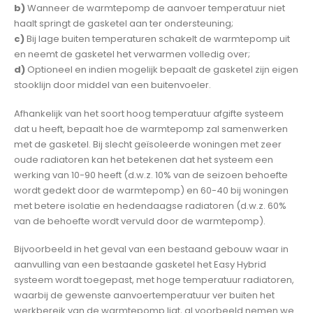
b)
Wanneer de warmtepomp de aanvoer temperatuur niet
haalt springt de gasketel aan ter ondersteuning;
c)
Bij lage buiten temperaturen schakelt de warmtepomp uit
en neemt de gasketel het verwarmen volledig over;
d)
Optioneel en indien mogelijk bepaalt de gasketel zijn eigen
stooklijn door middel van een buitenvoeler.
Afhankelijk van het soort hoog temperatuur afgifte systeem
dat u heeft, bepaalt hoe de warmtepomp zal samenwerken
met de gasketel. Bij slecht geïsoleerde woningen met zeer
oude radiatoren kan het betekenen dat het systeem een
werking van 10-90 heeft (d.w.z. 10% van de seizoen behoefte
wordt gedekt door de warmtepomp) en 60-40 bij woningen
met betere isolatie en hedendaagse radiatoren (d.w.z. 60%
van de behoefte wordt vervuld door de warmtepomp).
Bijvoorbeeld in het geval van een bestaand gebouw waar in
aanvulling van een bestaande gasketel het Easy Hybrid
systeem wordt toegepast, met hoge temperatuur radiatoren,
waarbij de gewenste aanvoertemperatuur ver buiten het
werkbereik van de warmtepomp ligt, al voorbeeld nemen we