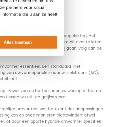
 media te bieden en om ons
ze partners voor social
?
nformatie die u aan ze heeft
t is goed te doen met de juiste begeleiding. Het
ktrische systeem. Het is raadzaam dit over te laten
Alles toestaan
kt. Mocht je toch zelf aan de slag gaan, volg dan de
 omvormer essentieel. Een standaard, niet-
stig van uw zonnepanelen naar wisselstroom (AC),
iteitsnet.
egt zowel van de batterij naar uw woning of het net,
en tussen wissel- en gelijkstroom.
dergelijke omvormer, wat betekent dat aanpassingen
assing kan op twee manieren plaatsvinden: ofwel
r, of door een aparte hybride omvormer specifiek