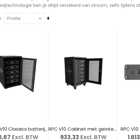
erijtechnologie ben je altijd verzekerd van stroom, zelfs tijdens s
Van
p
hoog
naar
laag
sorteren
Cabinet V10 Classics batterijen
RPC V10 Cabinet met geïntegreerde busbar
RPC V10 
6,67
Excl. BTW
€ 933,33
Excl. BTW
€ 1.61