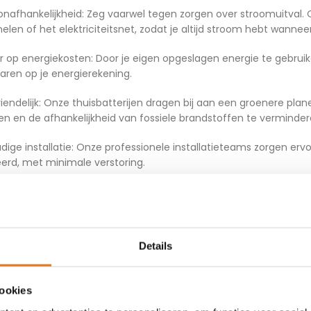
eonafhankelijkheid: Zeg vaarwel tegen zorgen over stroomuitval. O
len of het elektriciteitsnet, zodat je altijd stroom hebt wanneer
r op energiekosten: Door je eigen opgeslagen energie te gebruiken
paren op je energierekening.
vriendelijk: Onze thuisbatterijen dragen bij aan een groenere p
n en de afhankelijkheid van fossiele brandstoffen te verminder
dige installatie: Onze professionele installatieteams zorgen ervo
erd, met minimale verstoring.
wbaarheid: We leveren hoogwaardige thuisbatterijen met uitstek
oomvoorziening kunt vertrouwen.
aamheid: Onze batterijen zijn ontworpen om lang mee te gaan e
Details
.
 de kracht van een thuisbatterij en ervaar de voordelen van ee
cookies
gen op je energiekosten. Neem vandaag nog contact met ons op