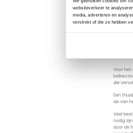
leven kan
We gebruiken cookies om cont
websiteverkeer te analyseren
Hoe 
media, adverteren en analys
verstrekt of die ze hebben v
Het aansl
proces om
aan een p
ondersta
Voor het 
bidirect
die vervo
Een thuis
als van h
Veel bes
nodig zij
door de 