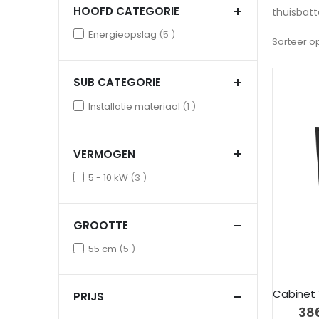
HOOFD CATEGORIE
thuisbatt
items
Energieopslag
5
Sorteer o
SUB CATEGORIE
item
Installatie materiaal
1
VERMOGEN
items
5 - 10 kW
3
GROOTTE
items
55 cm
5
PRIJS
€ 38