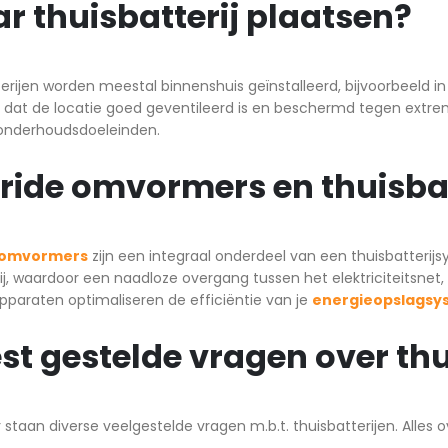
r thuisbatterij plaatsen?
erijen worden meestal binnenshuis geïnstalleerd, bijvoorbeeld i
k dat de locatie goed geventileerd is en beschermd tegen extr
 onderhoudsdoeleinden.
ride omvormers en thuisbat
 omvormers
zijn een integraal onderdeel van een thuisbatteri
ij, waardoor een naadloze overgang tussen het elektriciteitsnet,
paraten optimaliseren de efficiëntie van je
energieopslagsy
st gestelde vragen over thu
 staan diverse veelgestelde vragen m.b.t. thuisbatterijen. Alles o