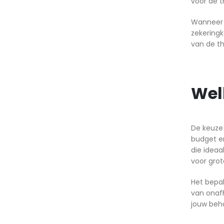
voor de th
Wanneer j
zekering
van de th
Welk
De keuze 
budget en
die ideaa
voor grot
Het bepal
van onafh
jouw beho