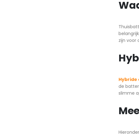
Waa
Thuisbatt
belangrij
zijn voor
Hyb
Hybride
de batter
slimme ap
Mee
Hieronder