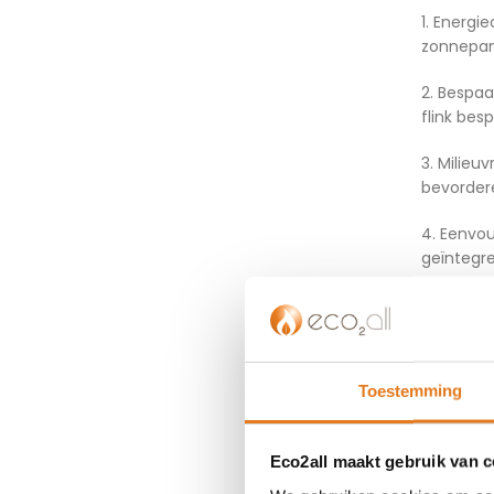
1. Energi
zonnepane
2. Bespaa
flink bes
3. Milieu
bevordere
4. Eenvou
geïntegre
5. Betrou
op je str
6. Duurz
Toestemming
jouw huis
Kies voor
Eco2all maakt gebruik van 
besparin