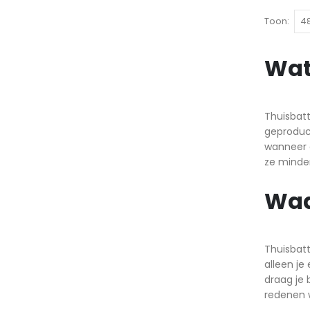
Toon
Wat 
Thuisbatt
geproduc
wanneer d
ze minder
Waa
Thuisbatt
alleen je
draag je 
redenen 