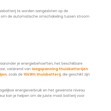
isbatterij te worden aangesloten op de
lais om de automatische omschakeling tussen stroom
, waaronder je energiebehoeften, het beschikbare
aar, variërend van
laagspanning thuisbatterijen
ijen
, zoals de
10kWh thuisbatterij
, die geschikt zijn
 dagelijkse energieverbruik en het gewenste niveau
teur kan je helpen om de juiste maat batterij voor