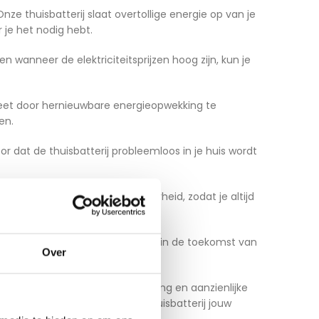
nze thuisbatterij slaat overtollige energie op van je
 je het nodig hebt.
 wanneer de elektriciteitsprijzen hoog zijn, kun je
laneet door hernieuwbare energieopwekking te
en.
or dat de thuisbatterij probleemloos in je huis wordt
ende prestaties en betrouwbaarheid, zodat je altijd
n zijn een duurzame investering in de toekomst van
Over
n ononderbroken stroomvoorziening en aanzienlijke
 om te ontdekken hoe onze thuisbatterij jouw