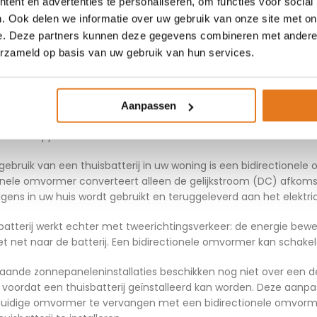
 verbeteren!
ent en advertenties te personaliseren, om functies voor social
. Ook delen we informatie over uw gebruik van onze site met on
sluit je thuisbatterijen aan
e. Deze partners kunnen deze gegevens combineren met andere i
erzameld op basis van uw gebruik van hun services.
uiten van thuisbatterijen vergt enige technische kennis, maar he
vat het aansluiten van de batterij op je zonnepanelen en je ele
Aanpassen
rofessional om ervoor te zorgen dat alles veilig en efficiënt wer
ande stappen:
gebruik van een thuisbatterij in uw woning is een bidirectionele
ionele omvormer converteert alleen de gelijkstroom (DC) afkom
lgens in uw huis wordt gebruikt en teruggeleverd aan het elektric
batterij werkt echter met tweerichtingsverkeer: de energie bewe
et net naar de batterij. Een bidirectionele omvormer kan schakel
taande zonnepaneleninstallaties beschikken nog niet over een 
n voordat een thuisbatterij geïnstalleerd kan worden. Deze aanp
huidige omvormer te vervangen met een bidirectionele omvorme