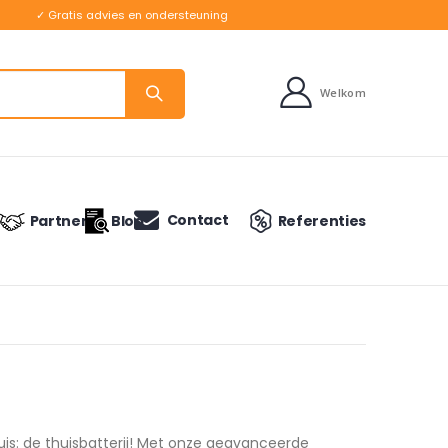
✓ Gratis advies en ondersteuning
Welkom
Contact
Partners
Blog
Referenties
is: de thuisbatterij! Met onze geavanceerde