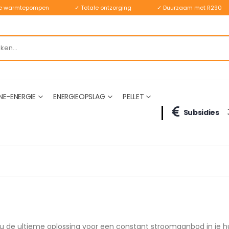
ste warmtepompen
✓ Totale ontzorging
✓ Duurzaam met R290
NE-ENERGIE
ENERGIEOPSLAG
PELLET
Subsidies
 de ultieme oplossing voor een constant stroomaanbod in je hu