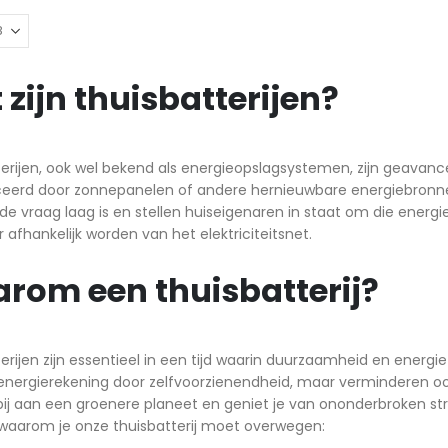
zijn thuisbatterijen?
erijen, ook wel bekend als energieopslagsystemen, zijn geavance
eerd door zonnepanelen of andere hernieuwbare energiebronnen.
e vraag laag is en stellen huiseigenaren in staat om die energ
 afhankelijk worden van het elektriciteitsnet.
rom een thuisbatterij?
erijen zijn essentieel in een tijd waarin duurzaamheid en energi
 energierekening door zelfvoorzienendheid, maar verminderen ook 
bij aan een groenere planeet en geniet je van ononderbroken str
waarom je onze thuisbatterij moet overwegen: