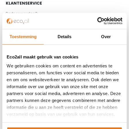
KLANTENSERVICE
Partner worden?
Over ons
Referenties
Privacybeleid
Toestemming
Details
Over
Algemene voorwaarden
ISDE-subsidie
Eco2all maakt gebruik van cookies
Partner Locator
We gebruiken cookies om content en advertenties te
Contact
personaliseren, om functies voor social media te bieden
en om ons websiteverkeer te analyseren. Ook delen we
ASSORTIMENT
informatie over uw gebruik van onze site met onze
Appendages
partners voor social media, adverteren en analyse. Deze
Biomassa ketels
partners kunnen deze gegevens combineren met andere
Boilers
informatie die u aan ze heeft verstrekt of die ze hebben
verzameld op basis van uw gebruik van hun services.
Buffervaten
Controllers