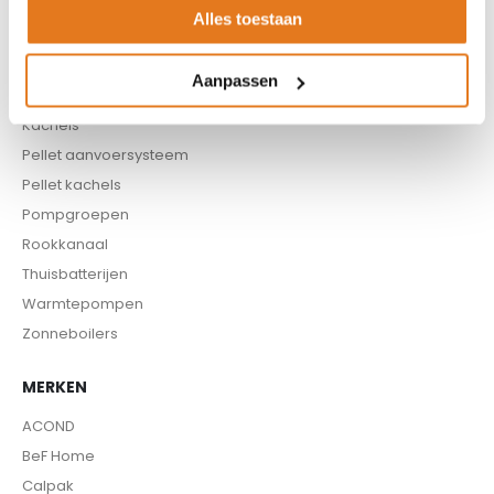
CV haard
Alles toestaan
CV pellet kachels
Infrarood panelen
Aanpassen
Hoge temperatuur warmtepomp
Kachels
Pellet aanvoersysteem
Pellet kachels
Pompgroepen
Rookkanaal
Thuisbatterijen
Warmtepompen
Zonneboilers
MERKEN
ACOND
BeF Home
Calpak