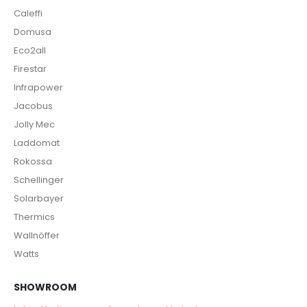
Caleffi
Domusa
Eco2all
Firestar
Infrapower
Jacobus
Jolly Mec
Laddomat
Rokossa
Schellinger
Solarbayer
Thermics
Wallnöffer
Watts
SHOWROOM