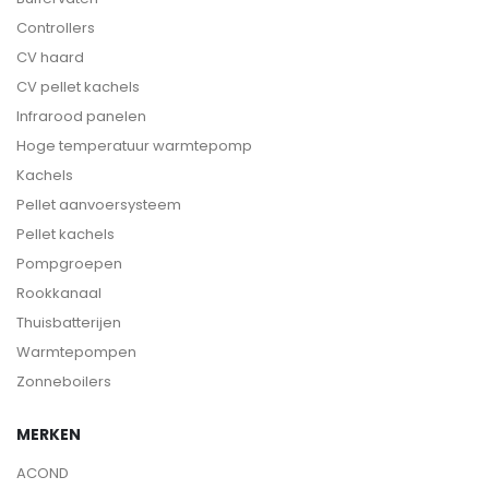
Controllers
CV haard
CV pellet kachels
Infrarood panelen
Hoge temperatuur warmtepomp
Kachels
Pellet aanvoersysteem
Pellet kachels
Pompgroepen
Rookkanaal
Thuisbatterijen
Warmtepompen
Zonneboilers
MERKEN
ACOND