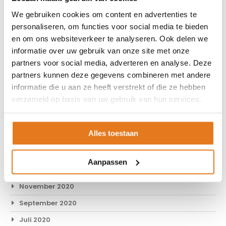
April 2022
We gebruiken cookies om content en advertenties te
Februari 2022
personaliseren, om functies voor social media te bieden
Januari 2022
en om ons websiteverkeer te analyseren. Ook delen we
informatie over uw gebruik van onze site met onze
November 2021
partners voor social media, adverteren en analyse. Deze
Oktober 2021
partners kunnen deze gegevens combineren met andere
September 2021
informatie die u aan ze heeft verstrekt of die ze hebben
verzameld op basis van uw gebruik van hun services.
Juli 2021
Juni 2021
Alles toestaan
April 2021
Februari 2021
Aanpassen
Januari 2021
November 2020
September 2020
Juli 2020