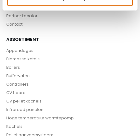
ISDE-subsidie
Partner Locator
Contact
ASSORTIMENT
Appendages
Biomassa ketels
Boilers
Buffervaten
Controllers
CV haard
CV pellet kachels
Infrarood panelen
Hoge temperatuur warmtepomp
Kachels
Pellet aanvoersysteem