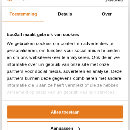
van de beschikbare ruimte) een buffervolume van 70 tot 100
liter per kW ketel vermogen te plaatsen. Ons MBO buffer
Toestemming
Details
Over
opslagvat met zijn ingebouwde geleide systeem SLS ® is
hiervoor het meest geschikt. Het karakteristieke van deze
installaties zijn de lange tussenpozen totdat er brandstof
Eco2all maakt gebruik van cookies
bijgevuld moet worden, als ook het rendement van 88 tot 91 %.
Zo zijn onze verwarmingsketels zeer effectief, zuinig en
We gebruiken cookies om content en advertenties te
gemakkelijk in het gebruik.
personaliseren, om functies voor social media te bieden
en om ons websiteverkeer te analyseren. Ook delen we
informatie over uw gebruik van onze site met onze
partners voor social media, adverteren en analyse. Deze
partners kunnen deze gegevens combineren met andere
informatie die u aan ze heeft verstrekt of die ze hebben
KLANTENSERVICE
verzameld op basis van uw gebruik van hun services.
Partner worden?
Over ons
Alles toestaan
Referenties
Privacybeleid
Aanpassen
Algemene voorwaarden