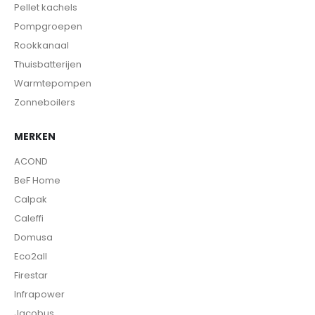
Pellet kachels
Pompgroepen
Rookkanaal
Thuisbatterijen
Warmtepompen
Zonneboilers
MERKEN
ACOND
BeF Home
Calpak
Caleffi
Domusa
Eco2all
Firestar
Infrapower
Jacobus