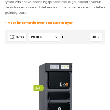
fysica van het verbrandingsproces hier is gekopieerd vanuit
de natuur en in een uitstekende manier in onze ketel modellen
geïntegreerd.
> Meer informatie over een Solarbayer
Van
FILTER
hoog
naar
laag
sorteren