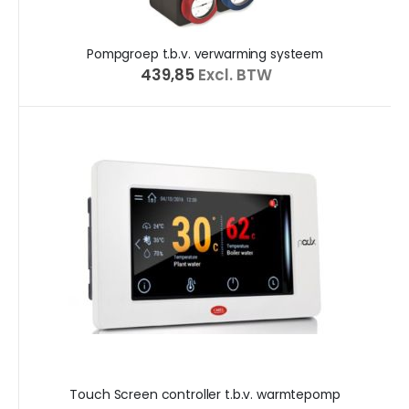
Pompgroep t.b.v. verwarming systeem
€ 439,85
Excl. BTW
Touch Screen controller t.b.v. warmtepomp