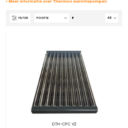
> Meer informatie over Thermics warmtepompen
Van
FILTER
hoog
naar
laag
sorteren
DTH-CPC V2