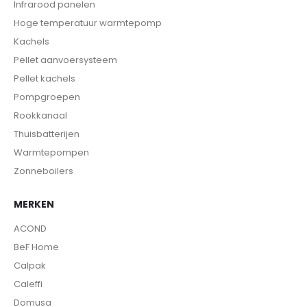
Infrarood panelen
Hoge temperatuur warmtepomp
Kachels
Pellet aanvoersysteem
Pellet kachels
Pompgroepen
Rookkanaal
Thuisbatterijen
Warmtepompen
Zonneboilers
MERKEN
ACOND
BeF Home
Calpak
Caleffi
Domusa