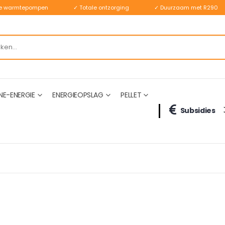
ste warmtepompen
✓ Totale ontzorging
✓ Duurzaam met R290
NE-ENERGIE
ENERGIEOPSLAG
PELLET
Subsidies