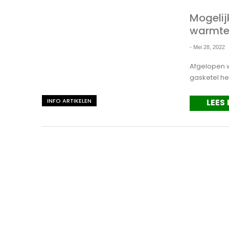
Mogelij
warmte
-
Mei 28, 2022
Afgelopen w
gasketel he
INFO ARTIKELEN
LEES