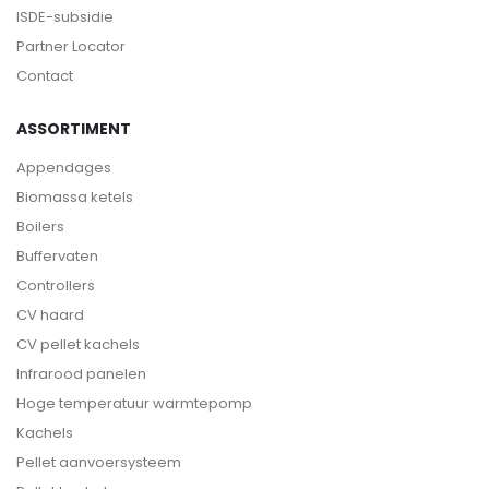
ISDE-subsidie
Partner Locator
Contact
ASSORTIMENT
Appendages
Biomassa ketels
Boilers
Buffervaten
Controllers
CV haard
CV pellet kachels
Infrarood panelen
Hoge temperatuur warmtepomp
Kachels
Pellet aanvoersysteem