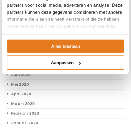
partners voor social media, adverteren en analyse. Deze
Juni 2021
partners kunnen deze gegevens combineren met andere
April 2021
informatie die u aan ze heeft verstrekt of die ze hebben
verzameld op basis van uw gebruik van hun services.
Februari 2021
Januari 2021
November 2020
Alles toestaan
September 2020
Aanpassen
Juli 2020
Juni 2020
Mei 2020
April 2020
Maart 2020
Februari 2020
Januari 2020