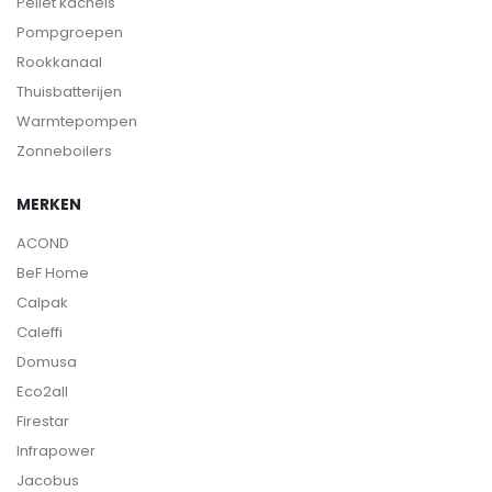
Pellet kachels
Pompgroepen
Rookkanaal
Thuisbatterijen
Warmtepompen
Zonneboilers
MERKEN
ACOND
BeF Home
Calpak
Caleffi
Domusa
Eco2all
Firestar
Infrapower
Jacobus