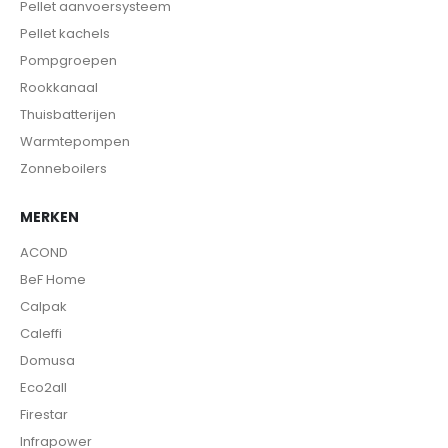
Pellet aanvoersysteem
Pellet kachels
Pompgroepen
Rookkanaal
Thuisbatterijen
Warmtepompen
Zonneboilers
MERKEN
ACOND
BeF Home
Calpak
Caleffi
Domusa
Eco2all
Firestar
Infrapower