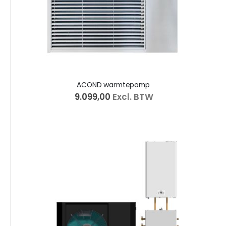
s
ACOND warmtepomp
€ 9.099,00
Excl. BTW