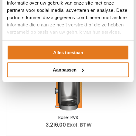
Boiler RVS met 1 warmtewisselaar
informatie over uw gebruik van onze site met onze
€ 2.678,00
Excl. BTW
partners voor social media, adverteren en analyse. Deze
partners kunnen deze gegevens combineren met andere
informatie die u aan ze heeft verstrekt of die ze hebben
verzameld op basis van uw gebruik van hun services.
Alles toestaan
Aanpassen
Boiler RVS
€ 3.216,00
Excl. BTW