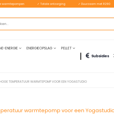
ste warmtepompen
✓ Totale ontzorging
✓ Duurzaam met R290
NE-ENERGIE
ENERGIEOPSLAG
PELLET
Subsidies
 HOGE TEMPERATUUR WARMTEPOMP VOOR EEN YOGASTUDIO
mperatuur warmtepomp voor een Yogastudi