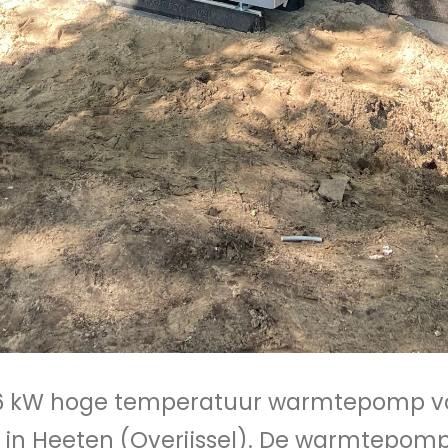
16 kW hoge temperatuur warmtepomp v
t in Heeten (Overijssel). De warmtepom