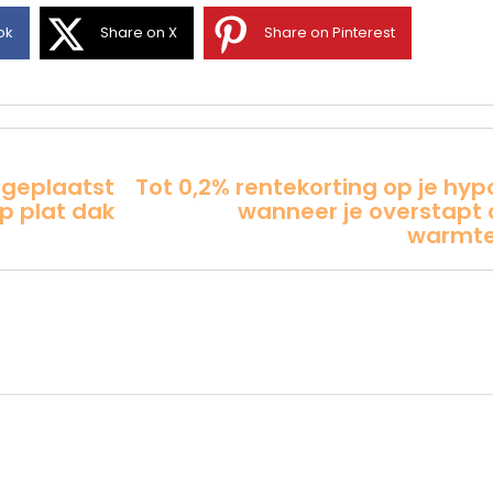
ok
Share on X
Share on Pinterest
 geplaatst
Tot 0,2% rentekorting op je hy
p plat dak
wanneer je overstapt 
warmt