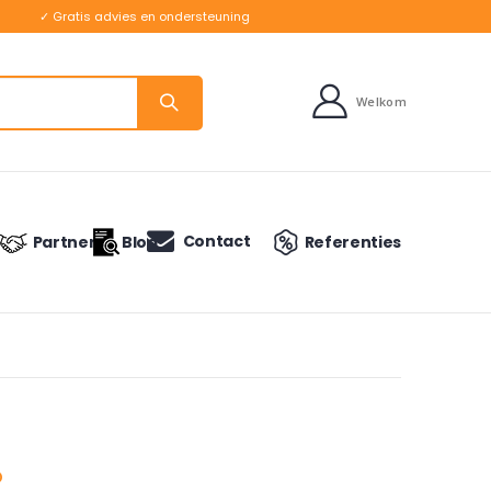
✓ Gratis advies en ondersteuning
Welkom
Contact
Partners
Blog
Referenties
o