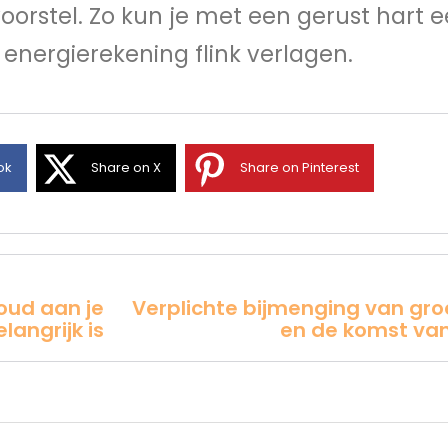
orstel. Zo kun je met een gerust hart 
nergierekening flink verlagen.
ok
Share on X
Share on Pinterest
ud aan je
Verplichte bijmenging van gr
angrijk is
en de komst van