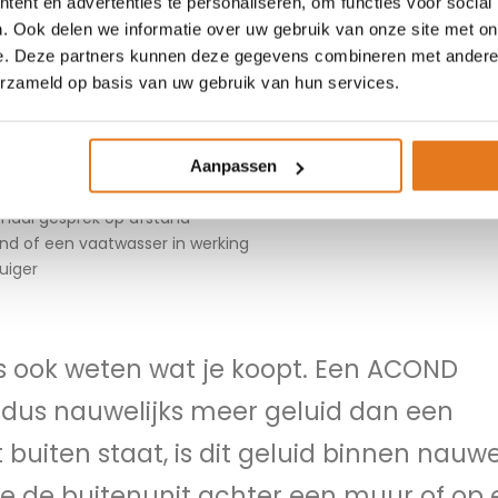
ent en advertenties te personaliseren, om functies voor social
. Ook delen we informatie over uw gebruik van onze site met on
 te schatten zonder vergelijkingsmateriaa
e. Deze partners kunnen deze gegevens combineren met andere i
er wat voorbeelden:
erzameld op basis van uw gebruik van hun services.
tering of het tikken van een horloge)
Aanpassen
koelkast of achtergrondmuziek
maal gesprek op afstand
nd of een vaatwasser in werking
uiger
 ook weten wat je koopt. Een ACOND
us nauwelijks meer geluid dan een
buiten staat, is dit geluid binnen nauwe
e de buitenunit achter een muur of op