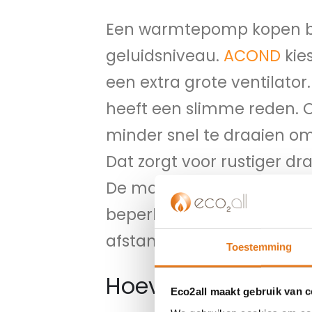
Een warmtepomp kopen b
geluidsniveau.
ACOND
kie
een extra grote ventilator
heeft een slimme reden. Om
minder snel te draaien om
Dat zorgt voor rustiger dr
De motor hoeft zich niet 
beperkt blijft tot slechts
3
afstand is dat nog minder
Toestemming
Hoeveel is 30 deci
Eco2all maakt gebruik van 