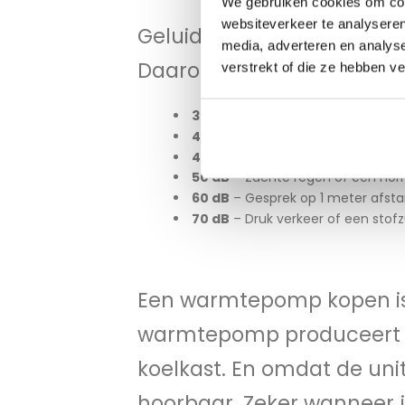
We gebruiken cookies om cont
websiteverkeer te analyseren
Geluidsniveau is lastig in
media, adverteren en analys
Daarom geven we hierond
verstrekt of die ze hebben v
30 dB
– ACOND warmtepomp (Fluis
40 dB
– Een rustige bibliotheek
47,7 dB
– vergelijkbaar met een 
50 dB
– Zachte regen of een nor
60 dB
– Gesprek op 1 meter afsta
70 dB
– Druk verkeer of een stofz
Een warmtepomp kopen is
warmtepomp produceert d
koelkast. En omdat de unit 
hoorbaar. Zeker wanneer j