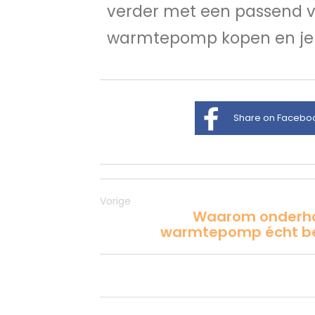
verder met een passend vo
warmtepomp kopen en je e
Share on Facebo
Vorige
Waarom onderho
warmtepomp écht bel