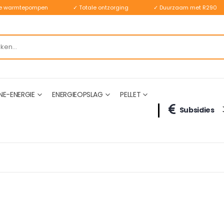
ste warmtepompen
✓ Totale ontzorging
✓ Duurzaam met R290
NE-ENERGIE
ENERGIEOPSLAG
PELLET
Subsidies