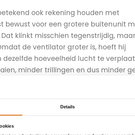
etekend ook rekening houden met
st bewust voor een grotere buitenunit m
. Dat klinkt misschien tegenstrijdig, maa
dat de ventilator groter is, hoeft hij
 dezelfde hoeveelheid lucht te verplaat
aaien, minder trillingen en dus minder ge
in te spannen, waardoor de geluidsprodu
0
decibel
of zelfs minder.
Op 3 meter
 dan het geluid van een tikkend horloge
Details
bel?
cookies