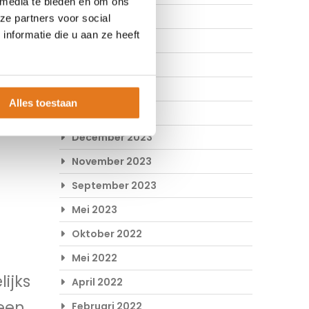
 media te bieden en om ons
Mei 2024
ze partners voor social
l.
nformatie die u aan ze heeft
April 2024
Maart 2024
Februari 2024
Alles toestaan
Januari 2024
December 2023
November 2023
September 2023
Mei 2023
Oktober 2022
Mei 2022
lijks
April 2022
 een
Februari 2022