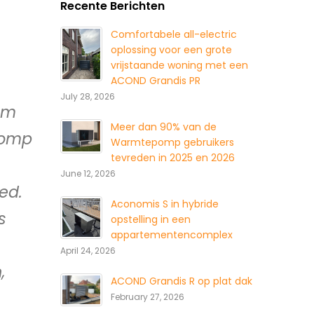
Recente Berichten
Comfortabele all-electric
oplossing voor een grote
vrijstaande woning met een
ACOND Grandis PR
July 28, 2026
am
Meer dan 90% van de
pomp
Warmtepomp gebruikers
tevreden in 2025 en 2026
June 12, 2026
ed.
Aconomis S in hybride
s
opstelling in een
appartementencomplex
April 24, 2026
,
ACOND Grandis R op plat dak
February 27, 2026