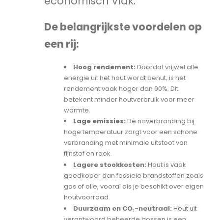
economisch vlak.
De belangrijkste voordelen op
een rij:
Hoog rendement:
Doordat vrijwel alle
energie uit het hout wordt benut, is het
rendement vaak hoger dan 90%. Dit
betekent minder houtverbruik voor meer
warmte.
Lage emissies:
De naverbranding bij
hoge temperatuur zorgt voor een schone
verbranding met minimale uitstoot van
fijnstof en rook.
Lagere stookkosten:
Hout is vaak
goedkoper dan fossiele brandstoffen zoals
gas of olie, vooral als je beschikt over eigen
houtvoorraad.
Duurzaam en CO₂-neutraal:
Hout uit
verantwoord beheerde bossen is een