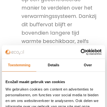
manier te verdelen over het
verwarmingssysteem. Dankzij
dit buffervat blijft er
bovendien langere tijd
warmte beschikbaar, zelfs
nadat het vuur gedoofd is. Dit
past perfect bij de traag
reagerende aard van
Toestemming
Details
Over
vloerverwarming, die
langzamer opwarmt maar
Eco2all maakt gebruik van cookies
We gebruiken cookies om content en advertenties te
ook langer warmte vasthoudt.
personaliseren, om functies voor social media te bieden
en om ons websiteverkeer te analyseren. Ook delen we
Enkele voordelen van de
informatie over uw gebruik van onze site met onze