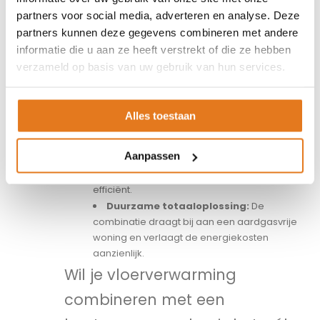
combinatie van een
houtvergasser met een
partners voor social media, adverteren en analyse. Deze
vloerverwarmingssysteem:
partners kunnen deze gegevens combineren met andere
informatie die u aan ze heeft verstrekt of die ze hebben
Constante warmteverdeling:
Het
verzameld op basis van uw gebruik van hun services.
buffervat levert gespreid warmte aan de
vloerverwarming, waardoor
temperatuurschommelingen worden
Alles toestaan
voorkomen.
Hoger rendement:
Door de lage
Aanpassen
aanvoertemperatuur van vloerverwarming
benut je de opgewekte warmte extra
efficiënt.
Duurzame totaaloplossing:
De
combinatie draagt bij aan een aardgasvrije
woning en verlaagt de energiekosten
aanzienlijk.
Wil je vloerverwarming
combineren met een