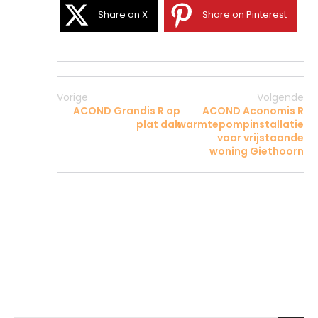
Share on X
Share on Pinterest
Vorige
Volgende
ACOND Grandis R op
ACOND Aconomis R
plat dak
warmtepompinstallatie
voor vrijstaande
woning Giethoorn