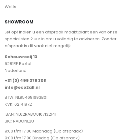
Watts
SHOWROOM
Let op! Indien u een afspraak maakt plant een van onze
specialisten 2 uur in om u volledig te adviseren. Zonder
afspraak is dit vaak niet mogelijk.
Schouwrooij 13
5281RE Boxtel
Nederland
+31 (0) 499 378 308
info@eco2all.nl
BTW: NL854681693B01
KVK: 62141872
IBAN: NL62RABO0107132141
BIC: RABONL2U
9:00 t/m 17:00 Maandag (Op afspraak)
9:00 t/m 17:00 Dinsdag (Op afspraak)