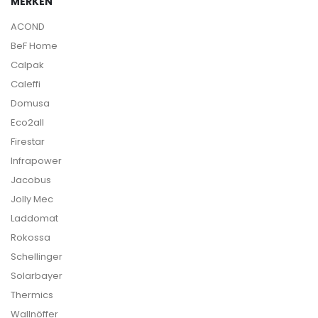
MERKEN
ACOND
BeF Home
Calpak
Caleffi
Domusa
Eco2all
Firestar
Infrapower
Jacobus
Jolly Mec
Laddomat
Rokossa
Schellinger
Solarbayer
Thermics
Wallnöffer