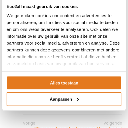
Eco2all maakt gebruik van cookies
Heb je vragen of wil je hulp bij
We gebruiken cookies om content en advertenties te
het kiezen? Neem contact met
personaliseren, om functies voor social media te bieden
en om ons websiteverkeer te analyseren. Ook delen we
ons op via
info@eco2all.nl
of
informatie over uw gebruik van onze site met onze
bel 0499-378 308!
partners voor social media, adverteren en analyse. Deze
partners kunnen deze gegevens combineren met andere
informatie die u aan ze heeft verstrekt of die ze hebben
verzameld op basis van uw gebruik van hun services.
Share on Facebook
Alles toestaan
Share on X
Share on Pinterest
Aanpassen
Vorige
Volgende