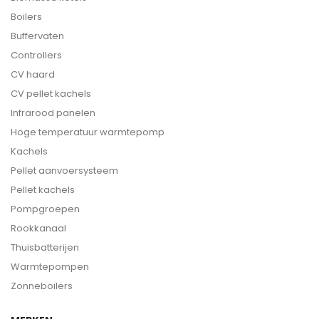
Boilers
Buffervaten
Controllers
CV haard
CV pellet kachels
Infrarood panelen
Hoge temperatuur warmtepomp
Kachels
Pellet aanvoersysteem
Pellet kachels
Pompgroepen
Rookkanaal
Thuisbatterijen
Warmtepompen
Zonneboilers