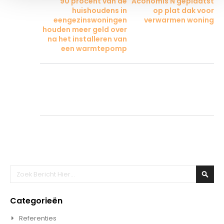
90 procent van de
Aconomis N geplaatst
huishoudens in
op plat dak voor
eengezinswoningen
verwarmen woning
houden meer geld over
na het installeren van
een warmtepomp
Zoeken
Zoek
Categorieën
Referenties