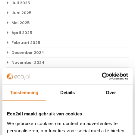
Juli 2025
Juni 2025
Mei 2025
April 2025
Februari 2025
December 2024
November 2024
Oktober 2024
September 2024
Augustus 2024
Toestemming
Details
Over
Juli 2024
Juni 2024
Eco2all maakt gebruik van cookies
Mei 2024
We gebruiken cookies om content en advertenties te
personaliseren, om functies voor social media te bieden
April 2024