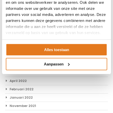
en om ons websiteverkeer te analyseren. Ook delen we
Maart 2024
informatie over uw gebruik van onze site met onze
Februari 2024
partners voor social media, adverteren en analyse. Deze
partners kunnen deze gegevens combineren met andere
Januari 2024
informatie die u aan ze heeft verstrekt of die ze hebben
December 2023
verzameld op basis van uw gebruik van hun services.
November 2023
September 2023
Alles toestaan
Mei 2023
Aanpassen
Oktober 2022
Mei 2022
April 2022
Februari 2022
Januari 2022
November 2021