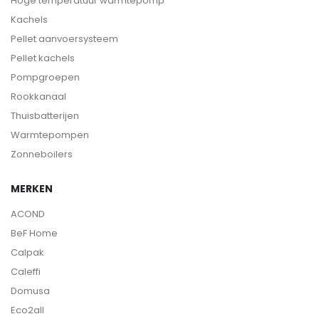
Hoge temperatuur warmtepomp
Kachels
Pellet aanvoersysteem
Pellet kachels
Pompgroepen
Rookkanaal
Thuisbatterijen
Warmtepompen
Zonneboilers
MERKEN
ACOND
BeF Home
Calpak
Caleffi
Domusa
Eco2all