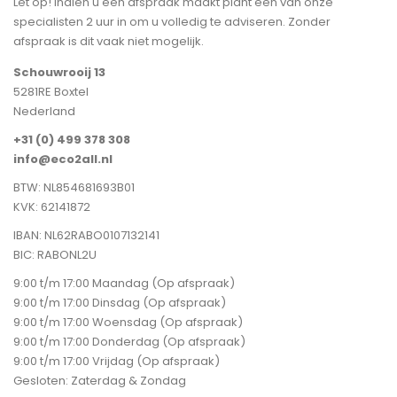
Let op! Indien u een afspraak maakt plant een van onze
specialisten 2 uur in om u volledig te adviseren. Zonder
afspraak is dit vaak niet mogelijk.
Schouwrooij 13
5281RE Boxtel
Nederland
+31 (0) 499 378 308
info@eco2all.nl
BTW: NL854681693B01
KVK: 62141872
IBAN: NL62RABO0107132141
BIC: RABONL2U
9:00 t/m 17:00 Maandag (Op afspraak)
9:00 t/m 17:00 Dinsdag (Op afspraak)
9:00 t/m 17:00 Woensdag (Op afspraak)
9:00 t/m 17:00 Donderdag (Op afspraak)
9:00 t/m 17:00 Vrijdag (Op afspraak)
Gesloten: Zaterdag & Zondag