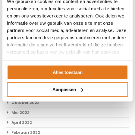
We gebruiken cookies om content en advertenties te
Juni 2024
personaliseren, om functies voor social media te bieden
Mei 2024
en om ons websiteverkeer te analyseren. Ook delen we
April 2024
informatie over uw gebruik van onze site met onze
partners voor social media, adverteren en analyse. Deze
Maart 2024
partners kunnen deze gegevens combineren met andere
Februari 2024
informatie die u aan ze heeft verstrekt of die ze hebben
verzameld op basis van uw gebruik van hun services.
Januari 2024
December 2023
Alles toestaan
November 2023
September 2023
Aanpassen
Mei 2023
Oktober 2022
Mei 2022
April 2022
Februari 2022