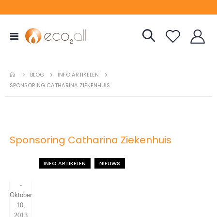
Toggle
Nav
INFO ARTIKELEN
BLOG
SPONSORING CATHARINA ZIEKENHUIS
Sponsoring Catharina Ziekenhuis
INFO ARTIKELEN
NIEUWS
-
Oktober
10,
2013