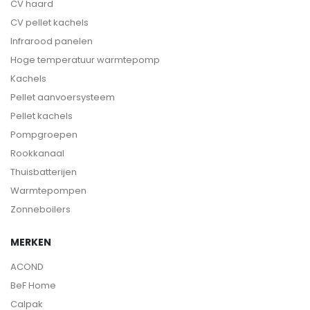
CV haard
CV pellet kachels
Infrarood panelen
Hoge temperatuur warmtepomp
Kachels
Pellet aanvoersysteem
Pellet kachels
Pompgroepen
Rookkanaal
Thuisbatterijen
Warmtepompen
Zonneboilers
MERKEN
ACOND
BeF Home
Calpak