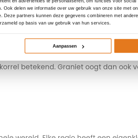
ent en advertenties te personaliseren, om functies voor social
n
. Ook delen we informatie over uw gebruik van onze site met on
e. Deze partners kunnen deze gegevens combineren met andere i
erzameld op basis van uw gebruik van hun services.
ikt wordt voor de bekleding van stenen 
. Ook deze steen is gevormd door het st
Aanpassen
 De naam graniet is een afgeleide va
 korrel betekend. Graniet oogt dan ook 
ele wereld. Elke regio heeft een eigenk