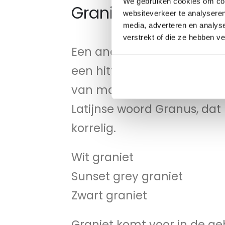
We gebruiken cookies om cont
Granieten spekstee
websiteverkeer te analyseren
media, adverteren en analys
verstrekt of die ze hebben v
Een andere steen die gebru
een hittebestendig graniet
van magma onder de grond.
Latijnse woord Granus, dat
korrelig.
Wit graniet
Sunset grey graniet
Zwart graniet
Graniet komt voor in de geh