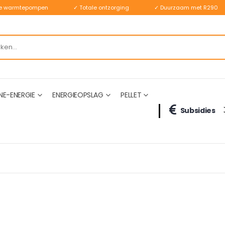
ste warmtepompen
✓ Totale ontzorging
✓ Duurzaam met R290
NE-ENERGIE
ENERGIEOPSLAG
PELLET
Subsidies