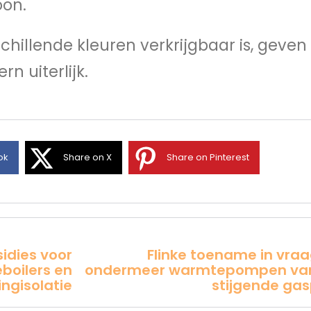
oon.
chillende kleuren verkrijgbaar is, geven
n uiterlijk.
ok
Share on X
Share on Pinterest
idies voor
Flinke toename in vra
oilers en
ondermeer warmtepompen v
ngisolatie
stijgende gas