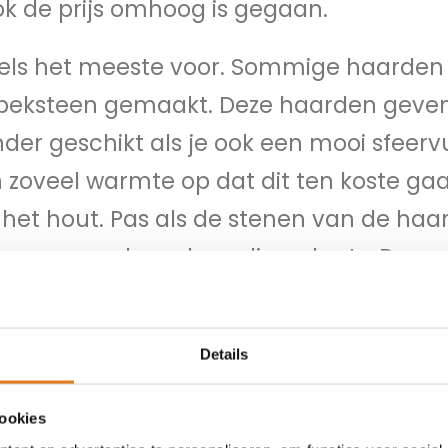
k de prijs omhoog is gegaan.
chels het meeste voor. Sommige haarden
 speksteen gemaakt. Deze haarden geven
der geschikt als je ook een mooi sfeerv
 zoveel warmte op dat dit ten koste ga
het hout. Pas als de stenen van de haa
er een goede verbranding plaats. Deze
 vast gehouden. Een richt hoeveelheid
100 kg steen. Een speksteenkachel weegt a
Details
tekent dat per keer stoken u een houtver
cookies