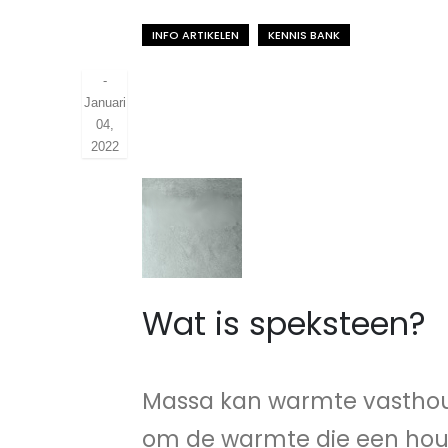
INFO ARTIKELEN
KENNIS BANK
-
Januari
04,
2022
Wat is speksteen?
Massa kan warmte vasthou
om de warmte die een hout