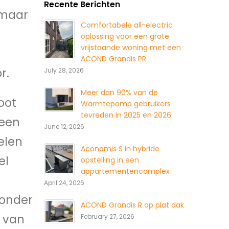
Recente Berichten
 maar
Comfortabele all-electric
oplossing voor een grote
vrijstaande woning met een
ACOND Grandis PR
r.
July 28, 2026
Meer dan 90% van de
oot
Warmtepomp gebruikers
tevreden in 2025 en 2026
teen
June 12, 2026
elen
Aconomis S in hybride
el
opstelling in een
appartementencomplex
April 24, 2026
 onder
ACOND Grandis R op plat dak
 van
February 27, 2026