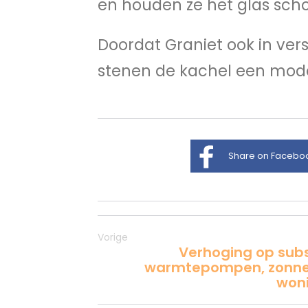
en houden ze het glas sch
Doordat Graniet ook in vers
stenen de kachel een moder
Share on Facebo
Vorige
Verhoging op subs
warmtepompen, zonneb
woni