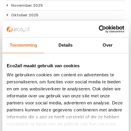
November 2025
Oktober 2025
September 2025
Augustus 2025
Juli 2025
Toestemming
Details
Over
Juni 2025
Mei 2025
Eco2all maakt gebruik van cookies
April 2025
We gebruiken cookies om content en advertenties te
personaliseren, om functies voor social media te bieden
Februari 2025
en om ons websiteverkeer te analyseren. Ook delen we
December 2024
informatie over uw gebruik van onze site met onze
November 2024
partners voor social media, adverteren en analyse. Deze
partners kunnen deze gegevens combineren met andere
Oktober 2024
informatie die u aan ze heeft verstrekt of die ze hebben
September 2024
verzameld op basis van uw gebruik van hun services.
Augustus 2024