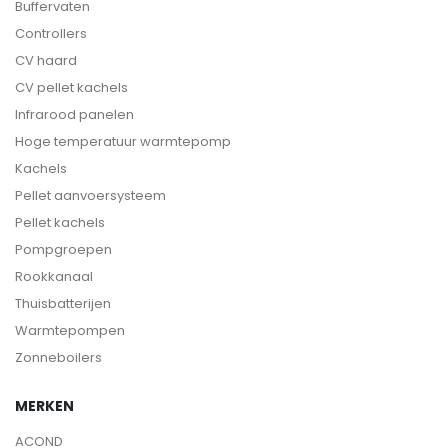
Buffervaten
Controllers
CV haard
CV pellet kachels
Infrarood panelen
Hoge temperatuur warmtepomp
Kachels
Pellet aanvoersysteem
Pellet kachels
Pompgroepen
Rookkanaal
Thuisbatterijen
Warmtepompen
Zonneboilers
MERKEN
ACOND