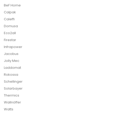
BeF Home
Calpak
Caleffi
Domusa
Eco2all
Firestar
Infrapower
Jacobus
Jolly Mec
Laddomat
Rokossa
Schellinger
Solarbayer
Thermics
Wallnöffer
Watts