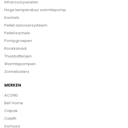
Infrarood panelen
Hoge temperatuur warmtepomp
Kachels
Pellet aanvoersysteem
Pellet kachels
Pompgroepen
Rookkanaal
Thuisbatterijen
Warmtepompen
Zonneboilers
MERKEN
ACOND
BeF Home
Calpak
Caleffi
Domusa