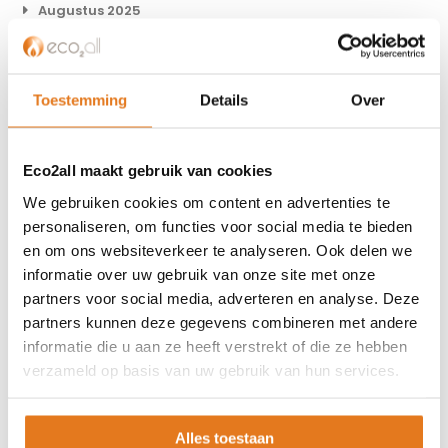
Augustus 2025
Juli 2025
Juni 2025
Toestemming
Details
Over
Mei 2025
April 2025
Eco2all maakt gebruik van cookies
Februari 2025
We gebruiken cookies om content en advertenties te
December 2024
personaliseren, om functies voor social media te bieden
November 2024
en om ons websiteverkeer te analyseren. Ook delen we
Oktober 2024
informatie over uw gebruik van onze site met onze
partners voor social media, adverteren en analyse. Deze
September 2024
partners kunnen deze gegevens combineren met andere
Augustus 2024
informatie die u aan ze heeft verstrekt of die ze hebben
verzameld op basis van uw gebruik van hun services.
Juli 2024
Juni 2024
Alles toestaan
Mei 2024