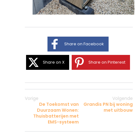
Share on Facebook
Share on X
Share on Pinterest
Vorige
Volgende
De Toekomst van
Grandis PN bij woning
Duurzaam Wonen:
met uitbouw
Thuisbatterijen met
EMS-systeem