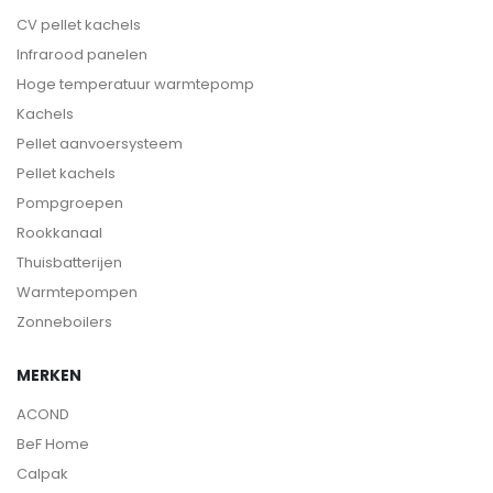
CV pellet kachels
Infrarood panelen
Hoge temperatuur warmtepomp
Kachels
Pellet aanvoersysteem
Pellet kachels
Pompgroepen
Rookkanaal
Thuisbatterijen
Warmtepompen
Zonneboilers
MERKEN
ACOND
BeF Home
Calpak