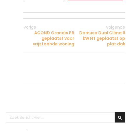
Vorige
Volgende
ACOND Grandis PR
Domusa Dual Clima 9
geplaatst voor
kW HT geplaatst op
vrijstaande woning
plat dak
Zoeken
Zoek