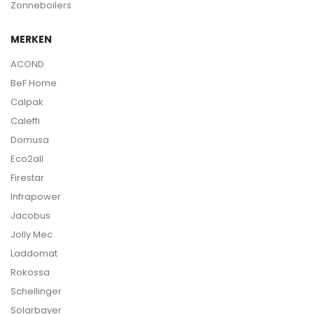
Zonneboilers
MERKEN
ACOND
BeF Home
Calpak
Caleffi
Domusa
Eco2all
Firestar
Infrapower
Jacobus
Jolly Mec
Laddomat
Rokossa
Schellinger
Solarbayer