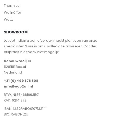
Thermics
Wallnöffer
Watts
SHOWROOM
Let op! Indien u een afspraak maakt plant een van onze
specialisten 2 uur in om u volledig te adviseren. Zonder
afspraak is dit vaak niet mogelijk.
Schouwrooij 13
5281RE Boxtel
Nederland
+31 (0) 499 378 308
info@eco2all.nl
BTW: NL854681693B01
KVK: 62141872
IBAN: NL62RABO0107132141
BIC: RABONL2U