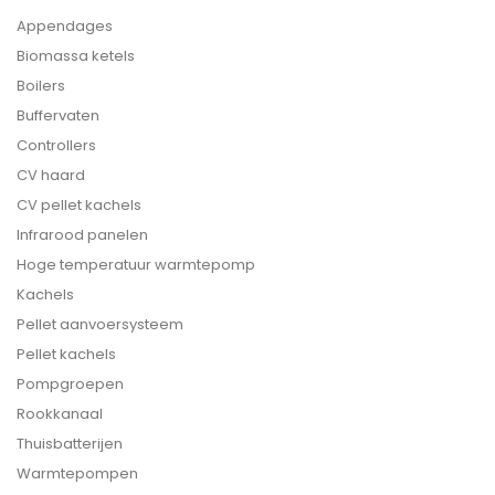
Appendages
Biomassa ketels
Boilers
Buffervaten
Controllers
CV haard
CV pellet kachels
Infrarood panelen
Hoge temperatuur warmtepomp
Kachels
Pellet aanvoersysteem
Pellet kachels
Pompgroepen
Rookkanaal
Thuisbatterijen
Warmtepompen