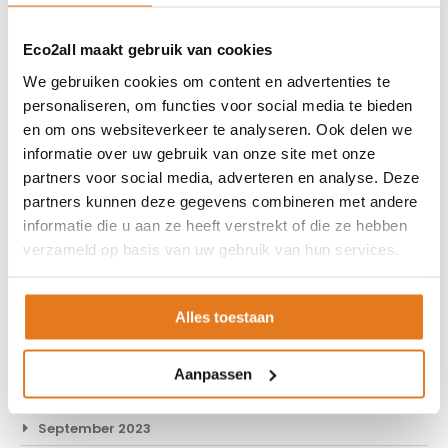
Oktober 2024
Eco2all maakt gebruik van cookies
September 2024
We gebruiken cookies om content en advertenties te
Augustus 2024
personaliseren, om functies voor social media te bieden
en om ons websiteverkeer te analyseren. Ook delen we
Juli 2024
informatie over uw gebruik van onze site met onze
Juni 2024
partners voor social media, adverteren en analyse. Deze
Mei 2024
partners kunnen deze gegevens combineren met andere
informatie die u aan ze heeft verstrekt of die ze hebben
April 2024
verzameld op basis van uw gebruik van hun services.
Maart 2024
Februari 2024
Alles toestaan
Januari 2024
December 2023
Aanpassen
November 2023
September 2023