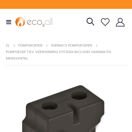
Toggle
Nav
POMPGROEPEN
THERMICS POMPGROEPEN
POMPGROEP T.B.V. VERWARMING SYSTEEM INCLUSIEF HANDMATIG
MENGVENTIEL
Ga
naar
het
einde
van
de
afbeeldingen-
gallerij