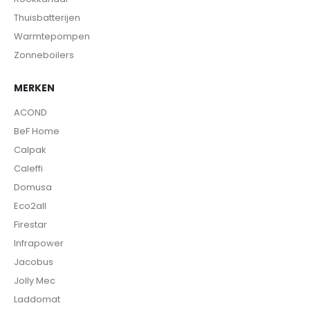
Thuisbatterijen
Warmtepompen
Zonneboilers
MERKEN
ACOND
BeF Home
Calpak
Caleffi
Domusa
Eco2all
Firestar
Infrapower
Jacobus
Jolly Mec
Laddomat