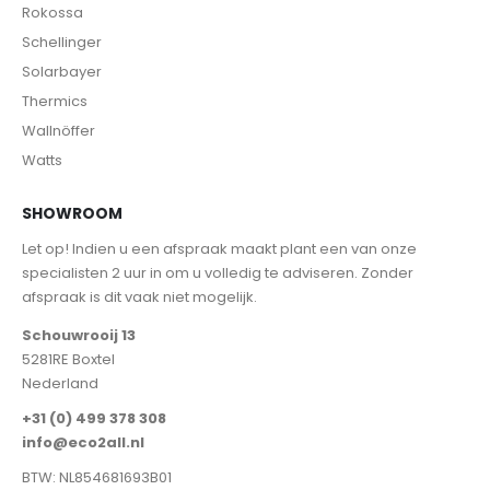
Rokossa
Schellinger
Solarbayer
Thermics
Wallnöffer
Watts
SHOWROOM
Let op! Indien u een afspraak maakt plant een van onze
specialisten 2 uur in om u volledig te adviseren. Zonder
afspraak is dit vaak niet mogelijk.
Schouwrooij 13
5281RE Boxtel
Nederland
+31 (0) 499 378 308
info@eco2all.nl
BTW: NL854681693B01