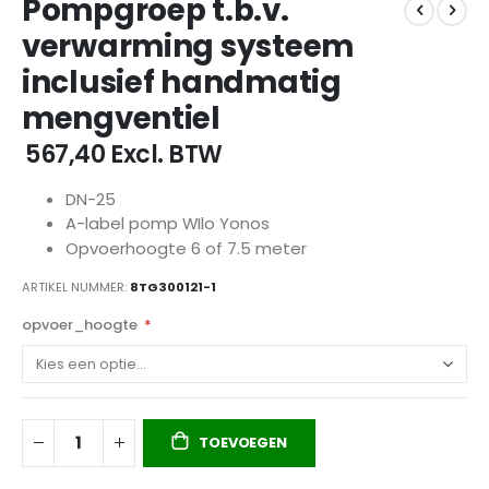
Pompgroep t.b.v.
naar
het
verwarming systeem
begin
inclusief handmatig
van
de
mengventiel
afbeeldingen-
gallerij
€ 567,40
Excl. BTW
DN-25
A-label pomp WIlo Yonos
Opvoerhoogte 6 of 7.5 meter
ARTIKEL NUMMER
8TG300121-1
opvoer_hoogte
TOEVOEGEN