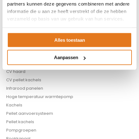
Contact
partners kunnen deze gegevens combineren met andere
informatie die u aan ze heeft verstrekt of die ze hebben
ASSORTIMENT
verzameld op basis van uw gebruik van hun services.
Appendages
Biomassa ketels
Alles toestaan
Boilers
Buffervaten
Aanpassen
Controllers
CV haard
CV pellet kachels
Infrarood panelen
Hoge temperatuur warmtepomp
Kachels
Pellet aanvoersysteem
Pellet kachels
Pompgroepen
Rookkanaal