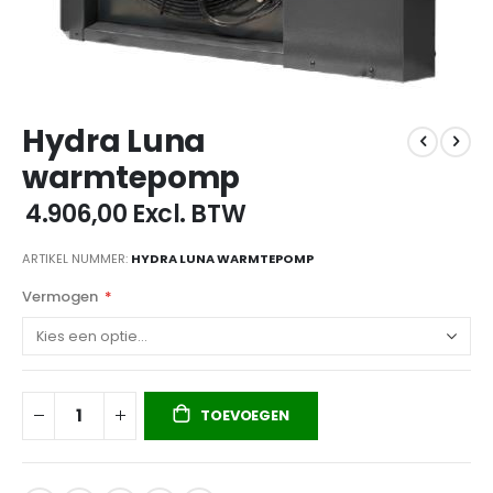
Ga
Hydra Luna
naar
het
warmtepomp
begin
van
€ 4.906,00
Excl. BTW
de
afbeeldingen-
ARTIKEL NUMMER
HYDRA LUNA WARMTEPOMP
gallerij
Vermogen
TOEVOEGEN