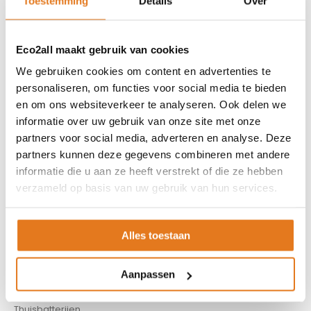
Toestemming
Details
Over
ASSORTIMENT
Appendages
Eco2all maakt gebruik van cookies
Biomassa ketels
We gebruiken cookies om content en advertenties te
Boilers
personaliseren, om functies voor social media te bieden
Buffervaten
en om ons websiteverkeer te analyseren. Ook delen we
informatie over uw gebruik van onze site met onze
Controllers
partners voor social media, adverteren en analyse. Deze
CV haard
partners kunnen deze gegevens combineren met andere
CV pellet kachels
informatie die u aan ze heeft verstrekt of die ze hebben
Infrarood panelen
verzameld op basis van uw gebruik van hun services.
Hoge temperatuur warmtepomp
Kachels
Pellet aanvoersysteem
Alles toestaan
Pellet kachels
Pompgroepen
Aanpassen
Rookkanaal
Thuisbatterijen