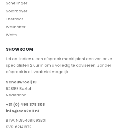
Schellinger
Solarbayer
Thermics
Wallnöffer
Watts
SHOWROOM
Let op! Indien u een afspraak maakt plant een van onze
specialisten 2 uur in om u volledig te adviseren. Zonder
afspraak is dit vaak niet mogelijk.
Schouwrooij 13
5281RE Boxtel
Nederland
+31 (0) 499 378 308
info@eco2all.nl
BTW: NL854681693B01
KVK: 62141872