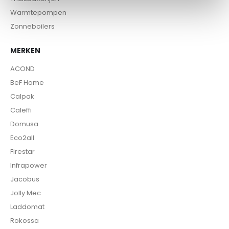
Warmtepompen
Zonneboilers
MERKEN
ACOND
BeF Home
Calpak
Caleffi
Domusa
Eco2all
Firestar
Infrapower
Jacobus
Jolly Mec
Laddomat
Rokossa