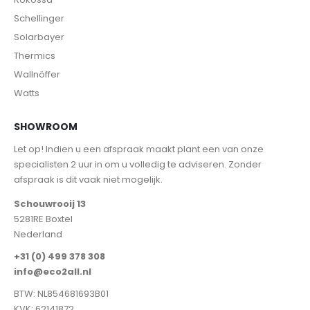
Schellinger
Solarbayer
Thermics
Wallnöffer
Watts
SHOWROOM
Let op! Indien u een afspraak maakt plant een van onze
specialisten 2 uur in om u volledig te adviseren. Zonder
afspraak is dit vaak niet mogelijk.
Schouwrooij 13
5281RE Boxtel
Nederland
+31 (0) 499 378 308
info@eco2all.nl
BTW: NL854681693B01
KVK: 62141872