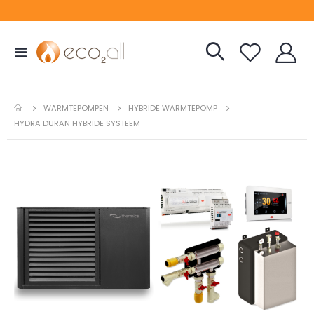
Toggle
Nav
WARMTEPOMPEN
HYBRIDE WARMTEPOMP
HYDRA DURAN HYBRIDE SYSTEEM
Ga
naar
het
einde
van
de
afbeeldingen-
gallerij