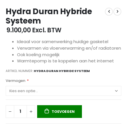
Ga
Hydra Duran Hybride
naar
het
Systeem
begin
van
€ 9.100,00
Excl. BTW
de
afbeeldingen-
Ideaal voor samenwerking huidige gasketel
gallerij
Verwarmen via vloerverwarming en/of radiatoren
Ook koeling mogelijk
Warmtepomp is te koppelen aan het internet
ARTIKEL NUMMER
HYDRA DURAN HYBRIDE SYSTEEM
Vermogen
TOEVOEGEN