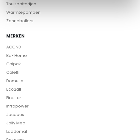
Thuisbatterijen
Warmtepompen
Zonneboilers
MERKEN
ACOND
BeF Home
Calpak
Caleffi
Domusa
Eco2all
Firestar
Infrapower
Jacobus
Jolly Mec
Laddomat
Rokossa