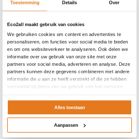
Toestemming
Details
Over
ASSORTIMENT
Eco2all maakt gebruik van cookies
Appendages
Biomassa ketels
We gebruiken cookies om content en advertenties te
personaliseren, om functies voor social media te bieden
Boilers
en om ons websiteverkeer te analyseren. Ook delen we
Buffervaten
informatie over uw gebruik van onze site met onze
Controllers
partners voor social media, adverteren en analyse. Deze
CV haard
partners kunnen deze gegevens combineren met andere
CV pellet kachels
informatie die u aan ze heeft verstrekt of die ze hebben
Infrarood panelen
verzameld op basis van uw gebruik van hun services.
Hoge temperatuur warmtepomp
Kachels
Alles toestaan
Pellet aanvoersysteem
Pellet kachels
Aanpassen
Pompgroepen
Rookkanaal