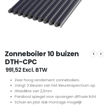
Ga
Zonneboiler 10 buizen
naar
het
DTH-CPC
begin
van
€ 991,52
Excl. BTW
de
afbeeldingen-
Zeer hoog rendement zonneboilers.
gallerij
Vangt 3 kleuren van het kleurenspectrum op.
Glasdikte van 2,2mm
Parabool spiegel voor opvangen diffusie licht
Schuin en plat dak montage mogelijk