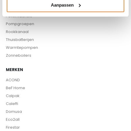
Kachels
Aanpassen
Pellet aanvoersysteem
Pellet kachels
Pompgroepen
Rookkanaal
Thuisbatterijen
Warmtepompen
Zonneboilers
MERKEN
ACOND
BeF Home
Calpak
Caleffi
Domusa
Eco2all
Firestar