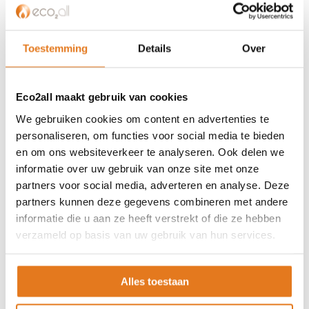
Privacybeleid
Algemene voorwaarden
ISDE-subsidie
Toestemming
Details
Over
Partner Locator
Contact
Eco2all maakt gebruik van cookies
ASSORTIMENT
We gebruiken cookies om content en advertenties te
personaliseren, om functies voor social media te bieden
Appendages
en om ons websiteverkeer te analyseren. Ook delen we
Biomassa ketels
informatie over uw gebruik van onze site met onze
Boilers
partners voor social media, adverteren en analyse. Deze
Buffervaten
partners kunnen deze gegevens combineren met andere
Controllers
informatie die u aan ze heeft verstrekt of die ze hebben
verzameld op basis van uw gebruik van hun services.
CV haard
CV pellet kachels
Infrarood panelen
Alles toestaan
Hoge temperatuur warmtepomp