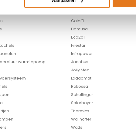
Aanpassen
ketels
BeF Home
Calpak
en
Caleffi
s
Domusa
Eco2all
 kachels
Firestar
 panelen
Infrapower
peratuur warmtepomp
Jacobus
Jolly Mec
nvoersysteem
Laddomat
hels
Rokossa
epen
Schellinger
al
Solarbayer
rijen
Thermics
ompen
Wallnöffer
ers
Watts