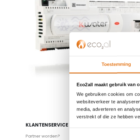
einde
van
de
afbeeldingen-
gallerij
Toestemming
Ga
Eco2all maakt gebruik van 
naar
We gebruiken cookies om cont
het
begin
websiteverkeer te analyseren
van
media, adverteren en analys
de
verstrekt of die ze hebben v
afbeeldingen-
KLANTENSERVICE
ASSORT
gallerij
Partner worden?
Appenda