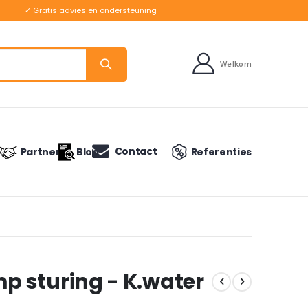
✓ Gratis advies en ondersteuning
Welkom
Contact
Partners
Blog
Referenties
 sturing - K.water