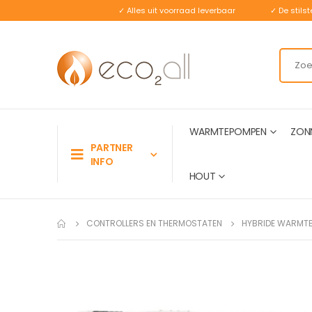
✓ Alles uit voorraad leverbaar
✓ De stil
WARMTEPOMPEN
ZON
PARTNER
INFO
HOUT
CONTROLLERS EN THERMOSTATEN
HYBRIDE WARMTE
Ga
naar
het