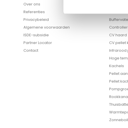
Over ons
Biomassa 
Referenties
Boilers
Privacybeleid
Buffervat
Algemene voorwaarden
Controller
ISDE-subsidie
CV haard
Partner Locator
CV pellet
Contact
Infrarood
Hoge tem
Kachels
Pellet aa
Pellet kac
Pompgro
Rookkana
Thuisbatte
Warmtep
Zonneboil