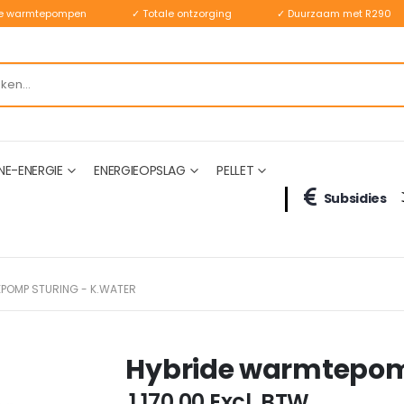
ste warmtepompen
✓ Totale ontzorging
✓ Duurzaam met R290
NE-ENERGIE
ENERGIEOPSLAG
PELLET
Subsidies
POMP STURING - K.WATER
Hybride warmtepomp
€ 1.170,00
Excl. BTW