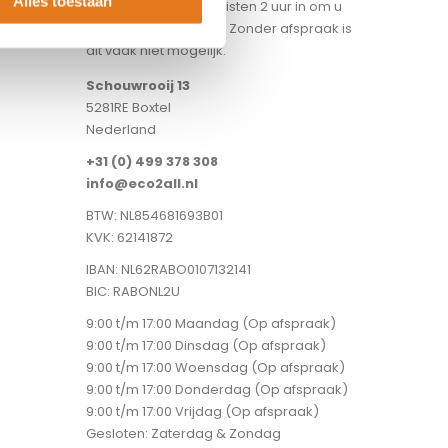
Alles toestaan
een van onze specialisten 2 uur in om u
volledig te adviseren. Zonder afspraak is
dit vaak niet mogelijk.
Schouwrooij 13
5281RE Boxtel
Nederland
+31 (0) 499 378 308
info@eco2all.nl
BTW: NL854681693B01
KVK: 62141872
IBAN: NL62RABO0107132141
BIC: RABONL2U
9:00 t/m 17:00 Maandag (Op afspraak)
9:00 t/m 17:00 Dinsdag (Op afspraak)
9:00 t/m 17:00 Woensdag (Op afspraak)
9:00 t/m 17:00 Donderdag (Op afspraak)
9:00 t/m 17:00 Vrijdag (Op afspraak)
Gesloten: Zaterdag & Zondag