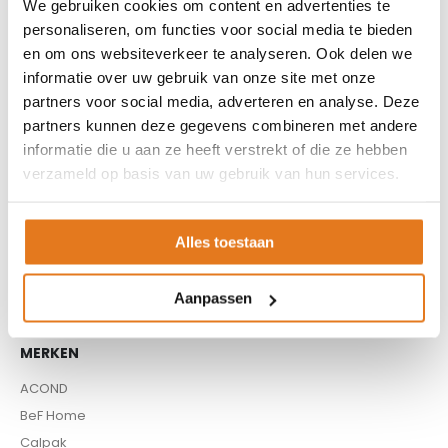
We gebruiken cookies om content en advertenties te
CV haard
personaliseren, om functies voor social media te bieden
CV pellet kachels
en om ons websiteverkeer te analyseren. Ook delen we
Infrarood panelen
informatie over uw gebruik van onze site met onze
Hoge temperatuur warmtepomp
partners voor social media, adverteren en analyse. Deze
Kachels
partners kunnen deze gegevens combineren met andere
Pellet aanvoersysteem
informatie die u aan ze heeft verstrekt of die ze hebben
Pellet kachels
verzameld op basis van uw gebruik van hun services.
Pompgroepen
Rookkanaal
Alles toestaan
Thuisbatterijen
Warmtepompen
Aanpassen
Zonneboilers
MERKEN
ACOND
BeF Home
Calpak