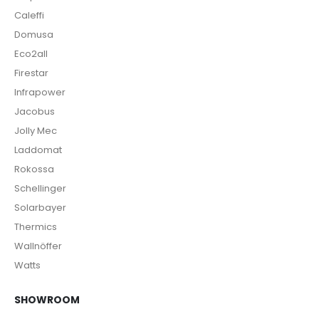
Caleffi
Domusa
Eco2all
Firestar
Infrapower
Jacobus
Jolly Mec
Laddomat
Rokossa
Schellinger
Solarbayer
Thermics
Wallnöffer
Watts
SHOWROOM