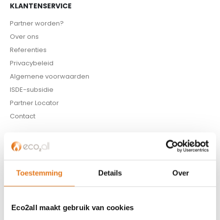
KLANTENSERVICE
Partner worden?
Over ons
Referenties
Privacybeleid
Algemene voorwaarden
ISDE-subsidie
Partner Locator
Contact
ASSORTIMENT
Appendages
Biomassa ketels
Toestemming
Details
Over
Boilers
Buffervaten
Eco2all maakt gebruik van cookies
Controllers