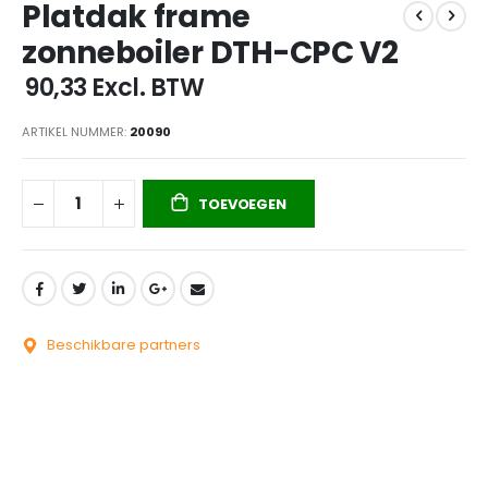
Platdak frame
naar
het
zonneboiler DTH-CPC V2
begin
van
€ 90,33
Excl. BTW
de
afbeeldingen-
ARTIKEL NUMMER
20090
gallerij
TOEVOEGEN
Beschikbare partners