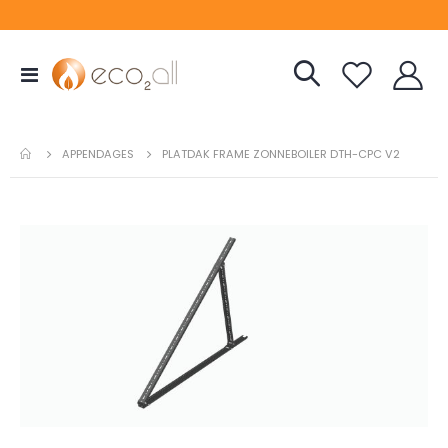
Toggle
Nav
APPENDAGES
PLATDAK FRAME ZONNEBOILER DTH-CPC V2
Ga
naar
het
einde
van
de
afbeeldingen-
gallerij
Ga