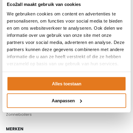
Boilers
Eco2all maakt gebruik van cookies
Buffervaten
We gebruiken cookies om content en advertenties te
Controllers
personaliseren, om functies voor social media te bieden
CV haard
en om ons websiteverkeer te analyseren. Ook delen we
CV pellet kachels
informatie over uw gebruik van onze site met onze
partners voor social media, adverteren en analyse. Deze
Infrarood panelen
partners kunnen deze gegevens combineren met andere
Hoge temperatuur warmtepomp
informatie die u aan ze heeft verstrekt of die ze hebben
Kachels
verzameld op basis van uw gebruik van hun services.
Pellet aanvoersysteem
Pellet kachels
Pompgroepen
Alles toestaan
Rookkanaal
Thuisbatterijen
Aanpassen
Warmtepompen
Zonneboilers
MERKEN