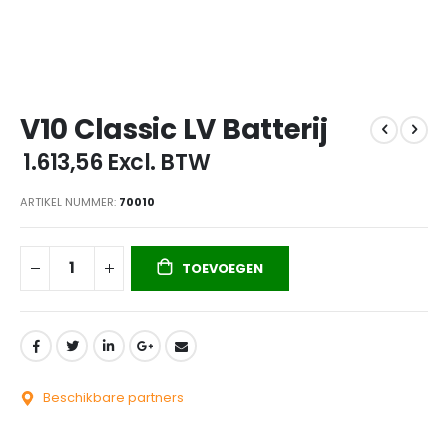
Ga
V10 Classic LV Batterij
naar
het
€ 1.613,56
Excl. BTW
begin
van
ARTIKEL NUMMER
70010
de
afbeeldingen-
gallerij
TOEVOEGEN
Beschikbare partners