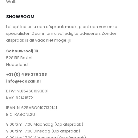
Watts
SHOWROOM
Let op! Indien u een afspraak maakt plant een van onze
specialisten 2 uur in om u volledig te adviseren. Zonder
afspraak is dit vaak niet mogelijk.
Schouwrooij 13
5281RE Boxtel
Nederland
+31 (0) 499 378 308
info@eco2all.nl
BTW: NL854681693B01
KVK: 62141872
IBAN: NL62RABO0107132141
BIC: RABONL2U
9:00 t/m 17:00 Maandag (Op afspraak)
9:00 t/m 17:00 Dinsdag (Op afspraak)
9:00 t/m 17:00 Woensdag (Op afspraak)