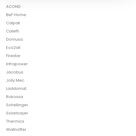
ACOND
BeF Home
Calpak
Caleffi
Domusa
Eco2all
Firestar
Infrapower
Jacobus
Jolly Mec
Laddomat
Rokossa
Schellinger
Solarbayer
Thermics
Wallnöffer