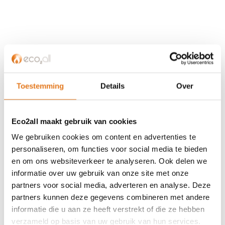
KLANTENSERVICE
Partner worden?
Over ons
Toestemming
Details
Over
Referenties
Privacybeleid
Eco2all maakt gebruik van cookies
Algemene voorwaarden
ISDE-subsidie
We gebruiken cookies om content en advertenties te
Partner Locator
personaliseren, om functies voor social media te bieden
en om ons websiteverkeer te analyseren. Ook delen we
Contact
informatie over uw gebruik van onze site met onze
partners voor social media, adverteren en analyse. Deze
ASSORTIMENT
partners kunnen deze gegevens combineren met andere
Appendages
informatie die u aan ze heeft verstrekt of die ze hebben
Biomassa ketels
verzameld op basis van uw gebruik van hun services.