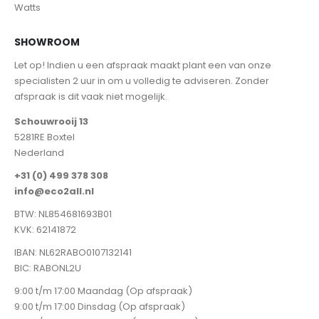
Watts
SHOWROOM
Let op! Indien u een afspraak maakt plant een van onze
specialisten 2 uur in om u volledig te adviseren. Zonder
afspraak is dit vaak niet mogelijk.
Schouwrooij 13
5281RE Boxtel
Nederland
+31 (0) 499 378 308
info@eco2all.nl
BTW: NL854681693B01
KVK: 62141872
IBAN: NL62RABO0107132141
BIC: RABONL2U
9:00 t/m 17:00 Maandag (Op afspraak)
9:00 t/m 17:00 Dinsdag (Op afspraak)