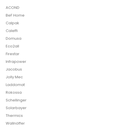
ACOND
BeF Home
Calpak
Caleffi
Domusa
Eco2all
Firestar
Infrapower
Jacobus
Jolly Mec
Laddomat
Rokossa
Schellinger
Solarbayer
Thermics
Wallnöffer