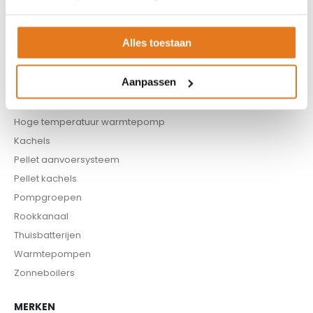
Boilers
Buffervaten
Alles toestaan
Controllers
CV haard
Aanpassen
CV pellet kachels
Infrarood panelen
Hoge temperatuur warmtepomp
Kachels
Pellet aanvoersysteem
Pellet kachels
Pompgroepen
Rookkanaal
Thuisbatterijen
Warmtepompen
Zonneboilers
MERKEN