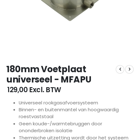
Ga
180mm Voetplaat
naar
het
universeel - MFAPU
begin
van
€ 129,00
Excl. BTW
de
afbeeldingen-
Universeel rookgasafvoersysteem
gallerij
Binnen- en buitenmantel van hoogwaardig
roestvaststaal
Geen koude-/warmtebruggen door
ononderbroken isolatie
Thermische uitzetting wordt door het systeem