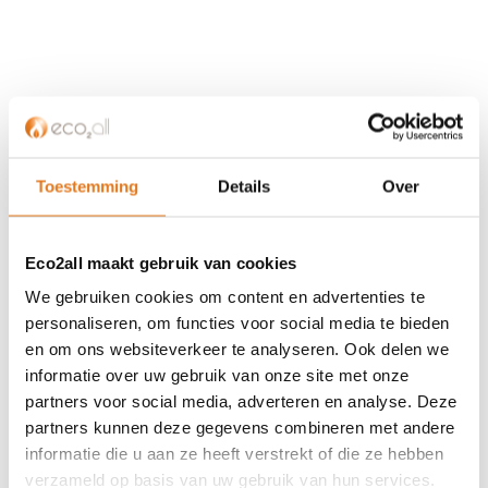
KLANTENSERVICE
Partner worden?
Over ons
Toestemming
Details
Over
Referenties
Privacybeleid
Eco2all maakt gebruik van cookies
Algemene voorwaarden
ISDE-subsidie
We gebruiken cookies om content en advertenties te
Partner Locator
personaliseren, om functies voor social media te bieden
en om ons websiteverkeer te analyseren. Ook delen we
Contact
informatie over uw gebruik van onze site met onze
partners voor social media, adverteren en analyse. Deze
ASSORTIMENT
partners kunnen deze gegevens combineren met andere
Appendages
informatie die u aan ze heeft verstrekt of die ze hebben
Biomassa ketels
verzameld op basis van uw gebruik van hun services.