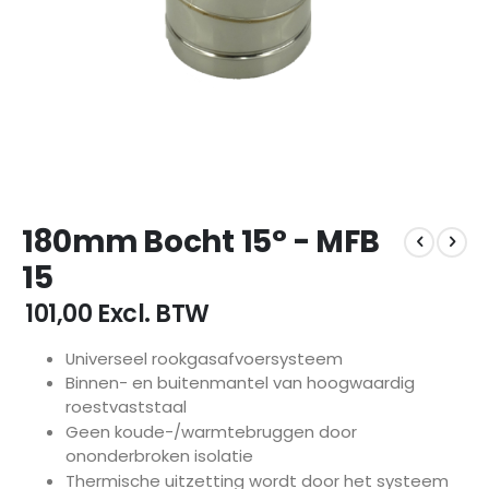
Ga
180mm Bocht 15° - MFB
naar
het
15
begin
van
€ 101,00
Excl. BTW
de
afbeeldingen-
Universeel rookgasafvoersysteem
gallerij
Binnen- en buitenmantel van hoogwaardig
roestvaststaal
Geen koude-/warmtebruggen door
ononderbroken isolatie
Thermische uitzetting wordt door het systeem