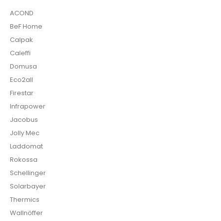
ACOND
BeF Home
Calpak
Caleffi
Domusa
Eco2all
Firestar
Infrapower
Jacobus
Jolly Mec
Laddomat
Rokossa
Schellinger
Solarbayer
Thermics
Wallnöffer