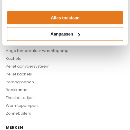
Boilers
Buffervaten
Alles toestaan
Controllers
CV haard
Aanpassen
CV pellet kachels
Infrarood panelen
Hoge temperatuur warmtepomp
Kachels
Pellet aanvoersysteem
Pellet kachels
Pompgroepen
Rookkanaal
Thuisbatterijen
Warmtepompen
Zonneboilers
MERKEN