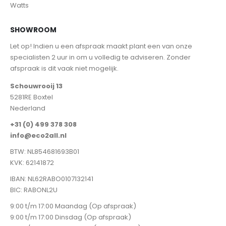
Watts
SHOWROOM
Let op! Indien u een afspraak maakt plant een van onze
specialisten 2 uur in om u volledig te adviseren. Zonder
afspraak is dit vaak niet mogelijk.
Schouwrooij 13
5281RE Boxtel
Nederland
+31 (0) 499 378 308
info@eco2all.nl
BTW: NL854681693B01
KVK: 62141872
IBAN: NL62RABO0107132141
BIC: RABONL2U
9:00 t/m 17:00 Maandag (Op afspraak)
9:00 t/m 17:00 Dinsdag (Op afspraak)