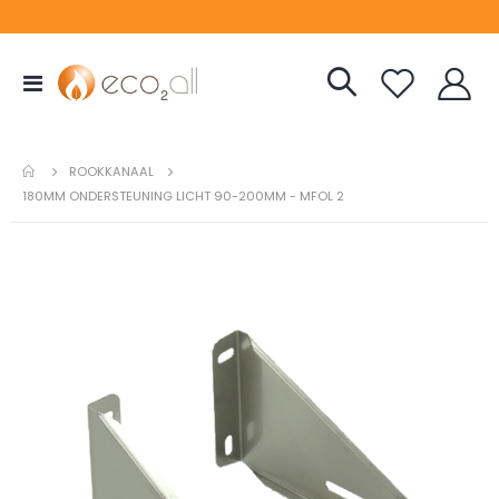
Toggle
Nav
ROOKKANAAL
180MM ONDERSTEUNING LICHT 90-200MM - MFOL 2
Ga
naar
het
einde
van
de
afbeeldingen-
gallerij