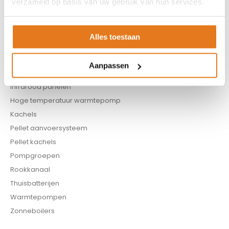
verzameld op basis van uw gebruik van hun services.
Biomassa ketels
Boilers
Buffervaten
Alles toestaan
Controllers
CV haard
Aanpassen
CV pellet kachels
Infrarood panelen
Hoge temperatuur warmtepomp
Kachels
Pellet aanvoersysteem
Pellet kachels
Pompgroepen
Rookkanaal
Thuisbatterijen
Warmtepompen
Zonneboilers