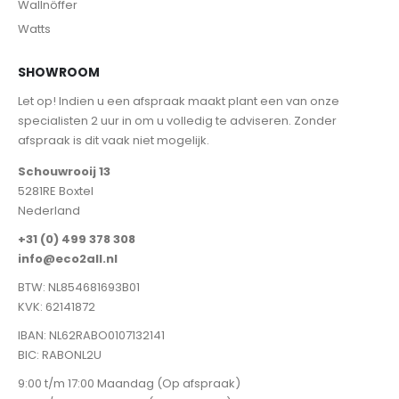
Wallnöffer
Watts
SHOWROOM
Let op! Indien u een afspraak maakt plant een van onze
specialisten 2 uur in om u volledig te adviseren. Zonder
afspraak is dit vaak niet mogelijk.
Schouwrooij 13
5281RE Boxtel
Nederland
+31 (0) 499 378 308
info@eco2all.nl
BTW: NL854681693B01
KVK: 62141872
IBAN: NL62RABO0107132141
BIC: RABONL2U
9:00 t/m 17:00 Maandag (Op afspraak)