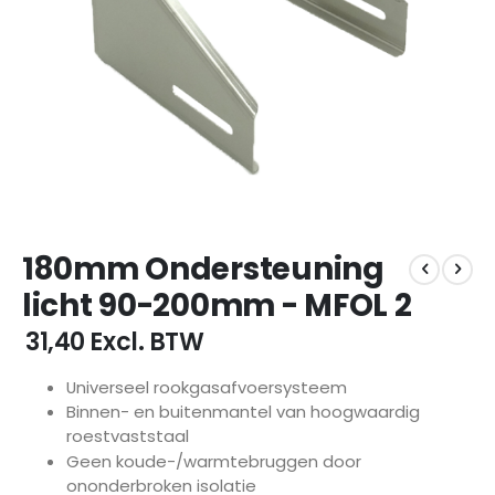
Ga
180mm Ondersteuning
naar
het
licht 90-200mm - MFOL 2
begin
van
€ 31,40
Excl. BTW
de
afbeeldingen-
Universeel rookgasafvoersysteem
gallerij
Binnen- en buitenmantel van hoogwaardig
roestvaststaal
Geen koude-/warmtebruggen door
ononderbroken isolatie