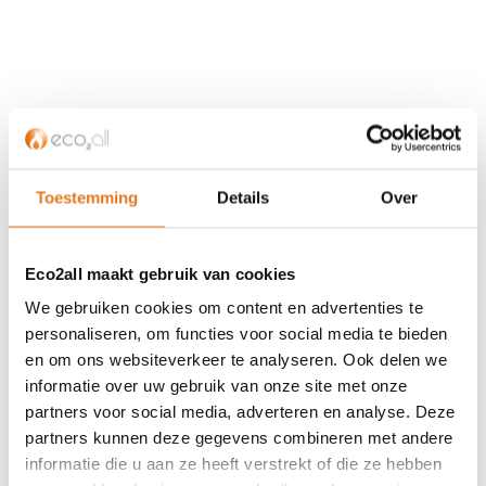
KLANTENSERVICE
Partner worden?
Toestemming
Details
Over
Over ons
Referenties
Privacybeleid
Eco2all maakt gebruik van cookies
Algemene voorwaarden
We gebruiken cookies om content en advertenties te
ISDE-subsidie
personaliseren, om functies voor social media te bieden
Partner Locator
en om ons websiteverkeer te analyseren. Ook delen we
Contact
informatie over uw gebruik van onze site met onze
partners voor social media, adverteren en analyse. Deze
ASSORTIMENT
partners kunnen deze gegevens combineren met andere
informatie die u aan ze heeft verstrekt of die ze hebben
Appendages