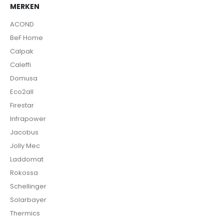
MERKEN
ACOND
BeF Home
Calpak
Caleffi
Domusa
Eco2all
Firestar
Infrapower
Jacobus
Jolly Mec
Laddomat
Rokossa
Schellinger
Solarbayer
Thermics