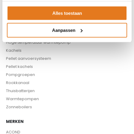
Buffervaten
Controllers
Alles toestaan
CV haard
CV pellet kachels
Aanpassen
Infrarood panelen
Hoge temperatuur warmtepomp
Kachels
Pellet aanvoersysteem
Pellet kachels
Pompgroepen
Rookkanaal
Thuisbatterijen
Warmtepompen
Zonneboilers
MERKEN
ACOND