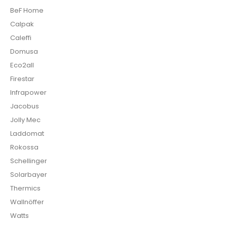
BeF Home
Calpak
Caleffi
Domusa
Eco2all
Firestar
Infrapower
Jacobus
Jolly Mec
Laddomat
Rokossa
Schellinger
Solarbayer
Thermics
Wallnöffer
Watts