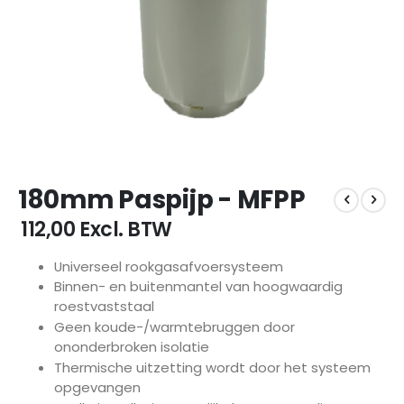
Ga
180mm Paspijp - MFPP
naar
het
€ 112,00
Excl. BTW
begin
van
Universeel rookgasafvoersysteem
de
Binnen- en buitenmantel van hoogwaardig
afbeeldingen-
roestvaststaal
gallerij
Geen koude-/warmtebruggen door
ononderbroken isolatie
Thermische uitzetting wordt door het systeem
opgevangen