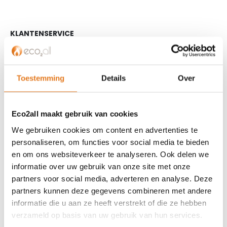
KLANTENSERVICE
Partner worden?
Over ons
Toestemming
Details
Over
Referenties
Privacybeleid
Algemene voorwaarden
Eco2all maakt gebruik van cookies
ISDE-subsidie
We gebruiken cookies om content en advertenties te
Partner Locator
personaliseren, om functies voor social media te bieden
Contact
en om ons websiteverkeer te analyseren. Ook delen we
informatie over uw gebruik van onze site met onze
ASSORTIMENT
partners voor social media, adverteren en analyse. Deze
Appendages
partners kunnen deze gegevens combineren met andere
informatie die u aan ze heeft verstrekt of die ze hebben
Biomassa ketels
verzameld op basis van uw gebruik van hun services.
Boilers