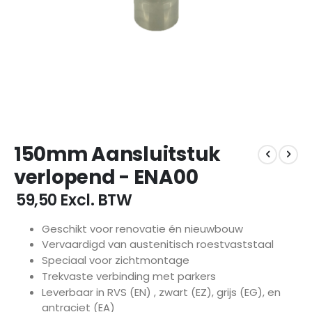
Ga
150mm Aansluitstuk
naar
het
verlopend - ENA00
begin
van
€ 59,50
Excl. BTW
de
afbeeldingen-
Geschikt voor renovatie én nieuwbouw
gallerij
Vervaardigd van austenitisch roestvaststaal
Speciaal voor zichtmontage
Trekvaste verbinding met parkers
Leverbaar in RVS (EN) , zwart (EZ), grijs (EG), en
antraciet (EA)