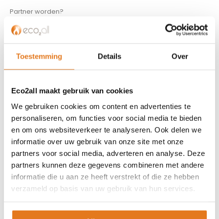
Partner worden?
Over ons
Referenties
Privacybeleid
Toestemming
Details
Over
Algemene voorwaarden
ISDE-subsidie
Partner Locator
Eco2all maakt gebruik van cookies
Contact
We gebruiken cookies om content en advertenties te
personaliseren, om functies voor social media te bieden
ASSORTIMENT
en om ons websiteverkeer te analyseren. Ook delen we
informatie over uw gebruik van onze site met onze
Appendages
partners voor social media, adverteren en analyse. Deze
Biomassa ketels
partners kunnen deze gegevens combineren met andere
Boilers
informatie die u aan ze heeft verstrekt of die ze hebben
Buffervaten
verzameld op basis van uw gebruik van hun services.
Controllers
CV haard