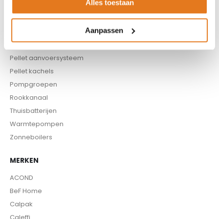
Alles toestaan
CV pellet kachels
Infrarood panelen
Aanpassen
Hoge temperatuur warmtepomp
Kachels
Pellet aanvoersysteem
Pellet kachels
Pompgroepen
Rookkanaal
Thuisbatterijen
Warmtepompen
Zonneboilers
MERKEN
ACOND
BeF Home
Calpak
Caleffi