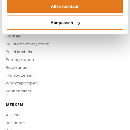
CV haard
Alles toestaan
CV pellet kachels
Infrarood panelen
Aanpassen
Hoge temperatuur warmtepomp
Kachels
Pellet aanvoersysteem
Pellet kachels
Pompgroepen
Rookkanaal
Thuisbatterijen
Warmtepompen
Zonneboilers
MERKEN
ACOND
BeF Home