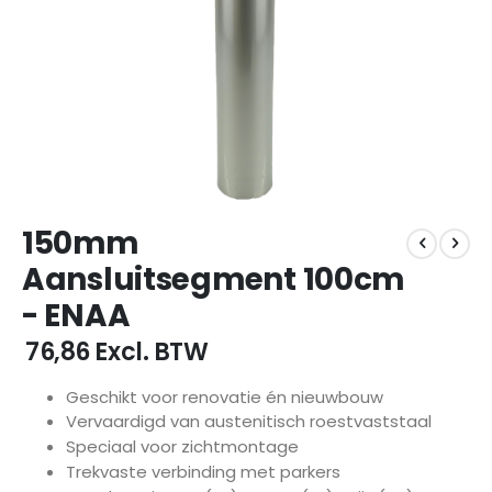
Ga
150mm
naar
het
Aansluitsegment 100cm
begin
- ENAA
van
de
€ 76,86
Excl. BTW
afbeeldingen-
gallerij
Geschikt voor renovatie én nieuwbouw
Vervaardigd van austenitisch roestvaststaal
Speciaal voor zichtmontage
Trekvaste verbinding met parkers