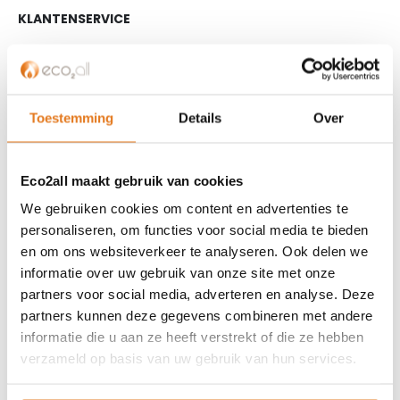
KLANTENSERVICE
Partner worden?
Over ons
Referenties
Toestemming
Details
Over
Privacybeleid
Algemene voorwaarden
ISDE-subsidie
Eco2all maakt gebruik van cookies
Partner Locator
We gebruiken cookies om content en advertenties te
Contact
personaliseren, om functies voor social media te bieden
en om ons websiteverkeer te analyseren. Ook delen we
ASSORTIMENT
informatie over uw gebruik van onze site met onze
Appendages
partners voor social media, adverteren en analyse. Deze
partners kunnen deze gegevens combineren met andere
Biomassa ketels
informatie die u aan ze heeft verstrekt of die ze hebben
Boilers
verzameld op basis van uw gebruik van hun services.
Buffervaten
Controllers