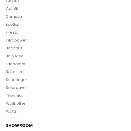
Calpak
Caleffi
Domusa
Eco2all
Firestar
Infrapower
Jacobus
Jolly Mec
Laddomat
Rokossa
Schellinger
Solarbayer
Thermics
Wallnöffer
Watts
SHOWROOM