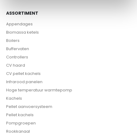
ASSORTIMENT
Appendages
Biomassa ketels
Boilers
Buffervaten
Controllers
CV haard
CV pellet kachels
Infrarood panelen
Hoge temperatuur warmtepomp
Kachels
Pellet aanvoersysteem
Pellet kachels
Pompgroepen
Rookkanaal