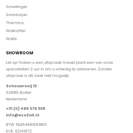
Schellinger
Solarbayer
Thermics
Wallnöffer
Watts
SHOWROOM
Let op! Indien u een afspraak maakt plant een van onze
specialisten 2 uur in om u volledig te adviseren. Zonder
afspraak is dit vaak niet mogelijk.
Schouwrooij 13
5281RE Boxtel
Nederland
+31 (0) 499 378 308
info@eco2all.nl
BTW: NL854681693B01
KVK: 62141872