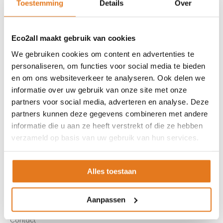
€ 165,00
Excl. BTW
Toestemming
Details
Over
Eco2all maakt gebruik van cookies
We gebruiken cookies om content en advertenties te
personaliseren, om functies voor social media te bieden
en om ons websiteverkeer te analyseren. Ook delen we
informatie over uw gebruik van onze site met onze
partners voor social media, adverteren en analyse. Deze
KLANTENSERVICE
partners kunnen deze gegevens combineren met andere
informatie die u aan ze heeft verstrekt of die ze hebben
Partner worden?
verzameld op basis van uw gebruik van hun services.
Over ons
Referenties
Privacybeleid
Alles toestaan
Algemene voorwaarden
ISDE-subsidie
Aanpassen
Partner Locator
Contact