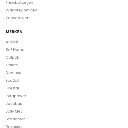
Thuisbatterijen
Warmtepompen
Zonneboilers
MERKEN
ACOND
BeF Home
Calpak
Caleffi
Domusa
Eco2all
Firestar
Infrapower
Jacobus
Jolly Mec
Laddomat
Rokossa