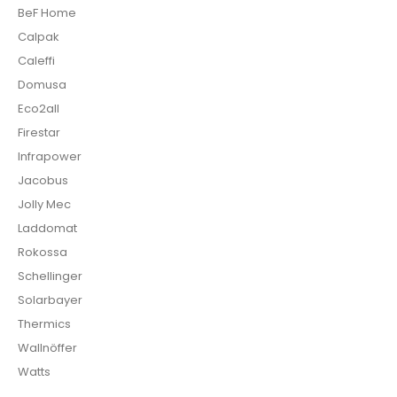
BeF Home
Calpak
Caleffi
Domusa
Eco2all
Firestar
Infrapower
Jacobus
Jolly Mec
Laddomat
Rokossa
Schellinger
Solarbayer
Thermics
Wallnöffer
Watts