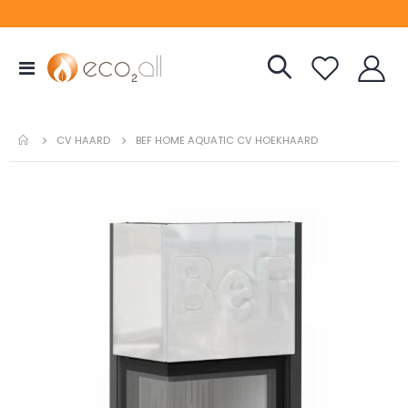
Toggle
Nav
CV HAARD
BEF HOME AQUATIC CV HOEKHAARD
Ga
naar
het
einde
van
de
afbeeldingen-
gallerij