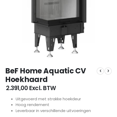
Ga
BeF Home Aquatic CV
naar
het
Hoekhaard
begin
van
€ 2.391,00
Excl. BTW
de
afbeeldingen-
Uitgevoerd met strakke hoekdeur
gallerij
Hoog rendement
Leverbaar in verschillende uitvoeringen