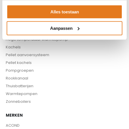
Buffervaten
Controllers
Alles toestaan
CV haard
CV pellet kachels
Aanpassen
Infrarood panelen
Hoge temperatuur warmtepomp
Kachels
Pellet aanvoersysteem
Pellet kachels
Pompgroepen
Rookkanaal
Thuisbatterijen
Warmtepompen
Zonneboilers
MERKEN
ACOND