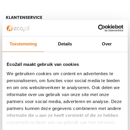
KLANTENSERVICE
Partner worden?
Over ons
Referenties
Toestemming
Details
Over
Privacybeleid
Algemene voorwaarden
Eco2all maakt gebruik van cookies
ISDE-subsidie
We gebruiken cookies om content en advertenties te
Partner Locator
personaliseren, om functies voor social media te bieden
Contact
en om ons websiteverkeer te analyseren. Ook delen we
informatie over uw gebruik van onze site met onze
ASSORTIMENT
partners voor social media, adverteren en analyse. Deze
Appendages
partners kunnen deze gegevens combineren met andere
Biomassa ketels
informatie die u aan ze heeft verstrekt of die ze hebben
verzameld op basis van uw gebruik van hun services.
Boilers