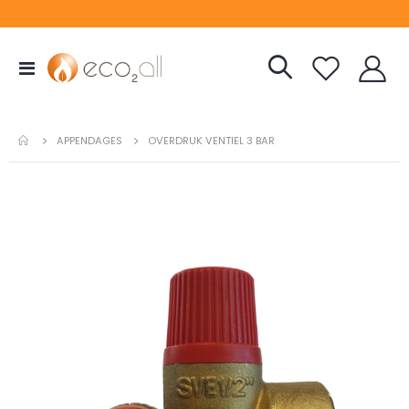
Toggle
Nav
APPENDAGES
OVERDRUK VENTIEL 3 BAR
Ga
naar
het
einde
van
de
afbeeldingen-
gallerij