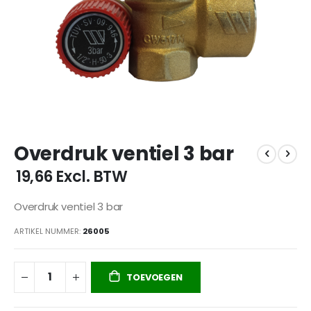
Ga
Overdruk ventiel 3 bar
naar
het
€ 19,66
Excl. BTW
begin
van
Overdruk ventiel 3 bar
de
afbeeldingen-
ARTIKEL NUMMER
26005
gallerij
TOEVOEGEN