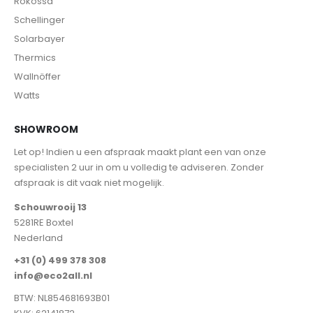
Rokossa
Schellinger
Solarbayer
Thermics
Wallnöffer
Watts
SHOWROOM
Let op! Indien u een afspraak maakt plant een van onze
specialisten 2 uur in om u volledig te adviseren. Zonder
afspraak is dit vaak niet mogelijk.
Schouwrooij 13
5281RE Boxtel
Nederland
+31 (0) 499 378 308
info@eco2all.nl
BTW: NL854681693B01