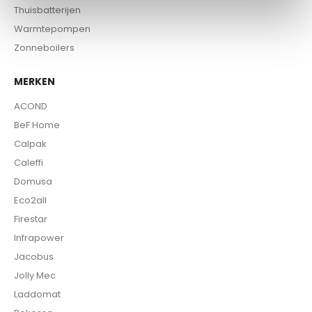
Thuisbatterijen
Warmtepompen
Zonneboilers
MERKEN
ACOND
BeF Home
Calpak
Caleffi
Domusa
Eco2all
Firestar
Infrapower
Jacobus
Jolly Mec
Laddomat