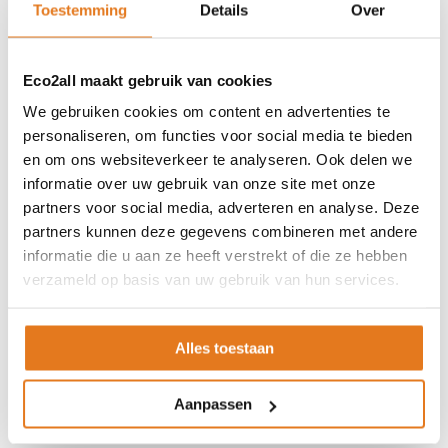
Contact
Toestemming
Details
Over
ASSORTIMENT
Eco2all maakt gebruik van cookies
Appendages
Biomassa ketels
We gebruiken cookies om content en advertenties te
personaliseren, om functies voor social media te bieden
Boilers
en om ons websiteverkeer te analyseren. Ook delen we
Buffervaten
informatie over uw gebruik van onze site met onze
Controllers
partners voor social media, adverteren en analyse. Deze
CV haard
partners kunnen deze gegevens combineren met andere
CV pellet kachels
informatie die u aan ze heeft verstrekt of die ze hebben
Infrarood panelen
verzameld op basis van uw gebruik van hun services.
Hoge temperatuur warmtepomp
Kachels
Alles toestaan
Pellet aanvoersysteem
Pellet kachels
Aanpassen
Pompgroepen
Rookkanaal