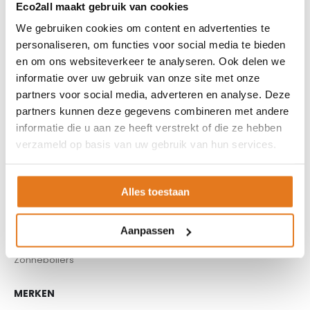
Eco2all maakt gebruik van cookies
Buffervaten
We gebruiken cookies om content en advertenties te
Controllers
personaliseren, om functies voor social media te bieden
CV haard
en om ons websiteverkeer te analyseren. Ook delen we
CV pellet kachels
informatie over uw gebruik van onze site met onze
Infrarood panelen
partners voor social media, adverteren en analyse. Deze
Hoge temperatuur warmtepomp
partners kunnen deze gegevens combineren met andere
informatie die u aan ze heeft verstrekt of die ze hebben
Kachels
verzameld op basis van uw gebruik van hun services.
Pellet aanvoersysteem
Pellet kachels
Pompgroepen
Alles toestaan
Rookkanaal
Thuisbatterijen
Aanpassen
Warmtepompen
Zonneboilers
MERKEN