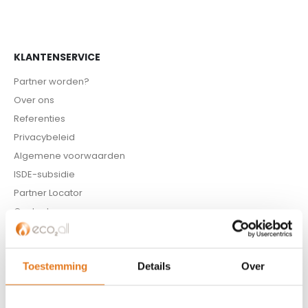
KLANTENSERVICE
Partner worden?
Over ons
Referenties
Privacybeleid
Algemene voorwaarden
ISDE-subsidie
Partner Locator
Contact
ASSORTIMENT
Toestemming
Details
Over
Appendages
Biomassa ketels
Boilers