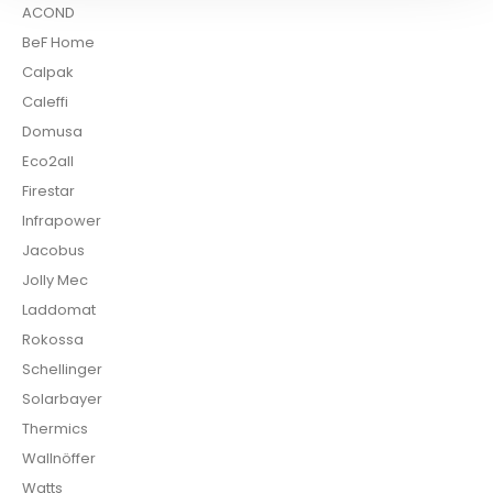
ACOND
BeF Home
Calpak
Caleffi
Domusa
Eco2all
Firestar
Infrapower
Jacobus
Jolly Mec
Laddomat
Rokossa
Schellinger
Solarbayer
Thermics
Wallnöffer
Watts