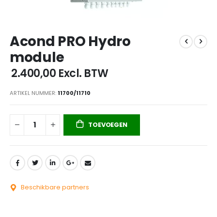
Ga
Acond PRO Hydro
naar
het
module
begin
van
€ 2.400,00
Excl. BTW
de
afbeeldingen-
ARTIKEL NUMMER
11700/11710
gallerij
TOEVOEGEN
Beschikbare partners