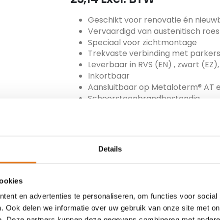
Geschikt voor renovatie én nieu
Vervaardigd van austenitisch roes
Speciaal voor zichtmontage
Trekvaste verbinding met parker
Leverbaar in RVS (EN) , zwart (EZ),
Inkortbaar
Aansluitbaar op Metaloterm® AT 
Schoorsteenbrandbestendig
ARTIKEL NUMMER
MET-200-ENR
Details
TOEVOEGEN
cookies
ent en advertenties te personaliseren, om functies voor social
. Ook delen we informatie over uw gebruik van onze site met on
Beschikbare partners
e. Deze partners kunnen deze gegevens combineren met andere i