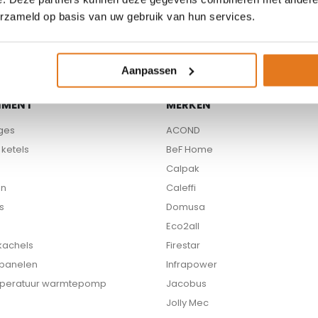
erzameld op basis van uw gebruik van hun services.
Aanpassen
IMENT
MERKEN
ges
ACOND
ketels
BeF Home
Calpak
en
Caleffi
s
Domusa
Eco2all
 kachels
Firestar
 panelen
Infrapower
peratuur warmtepomp
Jacobus
Jolly Mec