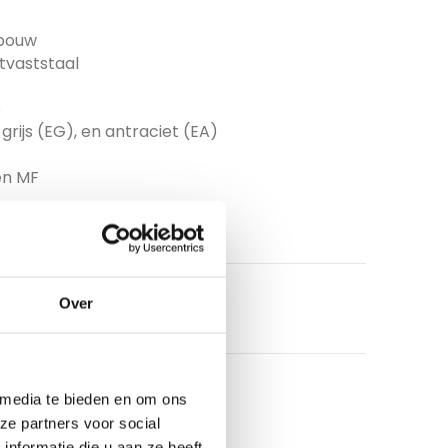
wbouw
tvaststaal
s
 grijs (EG), en antraciet (EA)
en MF
Over
 media te bieden en om ons
ze partners voor social
nformatie die u aan ze heeft