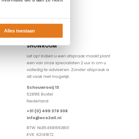
Alles toestaan
SHOWROOM
Let op! Indien u een afspraak maakt plant
een van onze specialisten 2 uur in om u
volledig te adviseren. Zonder afspraak is
dit vaak niet mogelijk.
Schouwrooij 13
5281RE Boxtel
Nederland
+31 (0) 499 378 308
info@eco2all.nl
BTW: NL854681693B01
KVK: 62141872