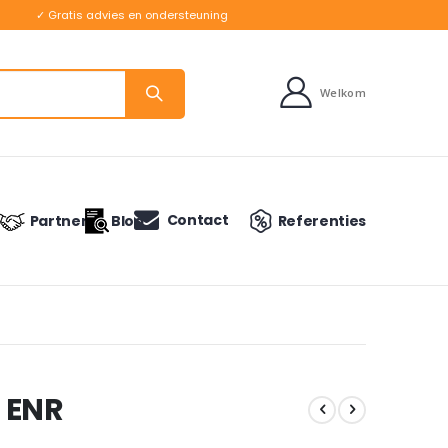
✓ Gratis advies en ondersteuning
Welkom
Contact
Partners
Blog
Referenties
 ENR