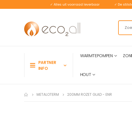
✓ Alles uit voorraad leverbaar
✓ De stil
WARMTEPOMPEN
ZON
PARTNER
INFO
HOUT
METALOTERM
200MM ROZET GLAD - ENR
Ga
naar
het