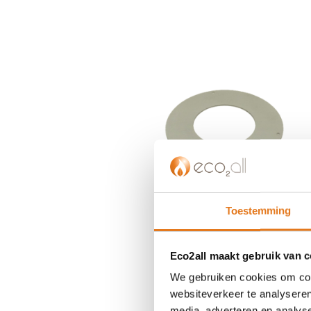
einde
van
de
afbeeldingen-
gallerij
Toestemming
Eco2all maakt gebruik van 
We gebruiken cookies om cont
websiteverkeer te analyseren
Ga
media, adverteren en analys