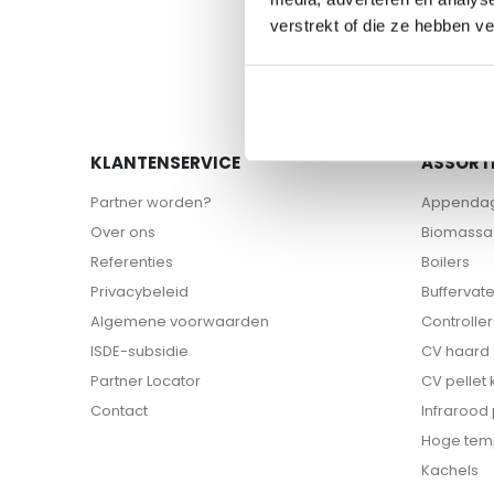
naar
verstrekt of die ze hebben v
het
begin
van
de
afbeeldingen-
gallerij
KLANTENSERVICE
ASSORT
Partner worden?
Appenda
Over ons
Biomassa 
Referenties
Boilers
Privacybeleid
Buffervat
Algemene voorwaarden
Controller
ISDE-subsidie
CV haard
Partner Locator
CV pellet
Contact
Infrarood
Hoge tem
Kachels