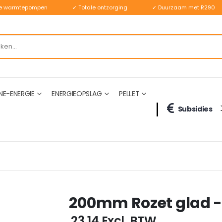
ste warmtepompen
✓ Totale ontzorging
✓ Duurzaam met R290
NE-ENERGIE
ENERGIEOPSLAG
PELLET
Subsidies
200mm Rozet glad -
€ 23,14
Excl. BTW