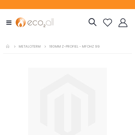
Toggle
Nav
METALOTERM
180MM Z-PROFIEL - MFOHZ 99
Ga
naar
het
einde
van
de
afbeeldingen-
gallerij