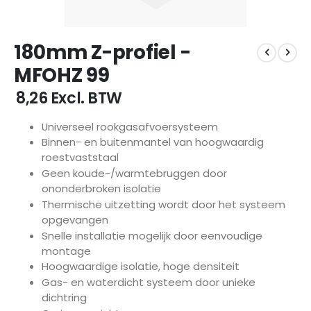
Ga
180mm Z-profiel -
naar
het
MFOHZ 99
begin
van
€ 8,26
Excl. BTW
de
afbeeldingen-
Universeel rookgasafvoersysteem
gallerij
Binnen- en buitenmantel van hoogwaardig
roestvaststaal
Geen koude-/warmtebruggen door
ononderbroken isolatie
Thermische uitzetting wordt door het systeem
opgevangen
Snelle installatie mogelijk door eenvoudige
montage
Hoogwaardige isolatie, hoge densiteit
Gas- en waterdicht systeem door unieke
dichtring