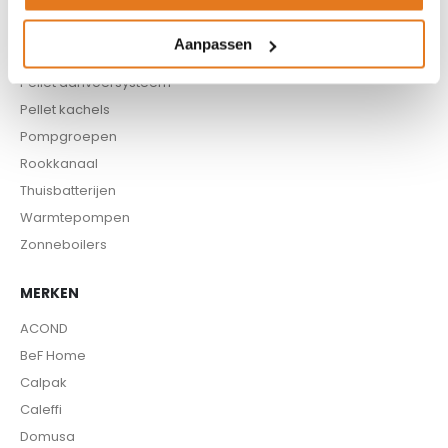
Infrarood panelen
Hoge temperatuur warmtepomp
Aanpassen
Kachels
Pellet aanvoersysteem
Pellet kachels
Pompgroepen
Rookkanaal
Thuisbatterijen
Warmtepompen
Zonneboilers
MERKEN
ACOND
BeF Home
Calpak
Caleffi
Domusa