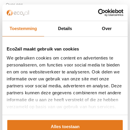
Over ons
Referenties
Privacybeleid
Algemene voorwaarden
Toestemming
Details
Over
ISDE-subsidie
Partner Locator
Eco2all maakt gebruik van cookies
Contact
We gebruiken cookies om content en advertenties te
personaliseren, om functies voor social media te bieden
ASSORTIMENT
en om ons websiteverkeer te analyseren. Ook delen we
Appendages
informatie over uw gebruik van onze site met onze
Biomassa ketels
partners voor social media, adverteren en analyse. Deze
Boilers
partners kunnen deze gegevens combineren met andere
Buffervaten
informatie die u aan ze heeft verstrekt of die ze hebben
verzameld op basis van uw gebruik van hun services.
Controllers
CV haard
CV pellet kachels
Alles toestaan