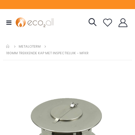
Toggle
Nav
METALOTERM
180MM TREKKENDE KAP MET INSPECTIELUIK - MFKR
Ga
naar
het
einde
van
de
afbeeldingen-
gallerij