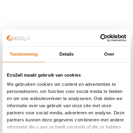
KLANTENSERVICE
Partner worden?
Toestemming
Details
Over
Over ons
Referenties
Privacybeleid
Eco2all maakt gebruik van cookies
Algemene voorwaarden
We gebruiken cookies om content en advertenties te
ISDE-subsidie
personaliseren, om functies voor social media te bieden
Partner Locator
en om ons websiteverkeer te analyseren. Ook delen we
Contact
informatie over uw gebruik van onze site met onze
partners voor social media, adverteren en analyse. Deze
ASSORTIMENT
partners kunnen deze gegevens combineren met andere
informatie die u aan ze heeft verstrekt of die ze hebben
Appendages