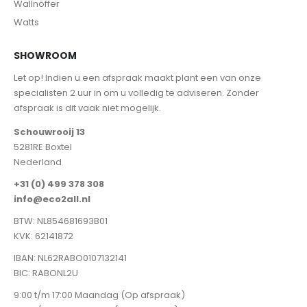
Wallnöffer
Watts
SHOWROOM
Let op! Indien u een afspraak maakt plant een van onze
specialisten 2 uur in om u volledig te adviseren. Zonder
afspraak is dit vaak niet mogelijk.
Schouwrooij 13
5281RE Boxtel
Nederland
+31 (0) 499 378 308
info@eco2all.nl
BTW: NL854681693B01
KVK: 62141872
IBAN: NL62RABO0107132141
BIC: RABONL2U
9:00 t/m 17:00 Maandag (Op afspraak)