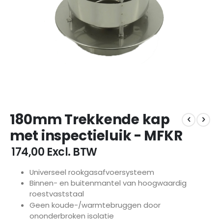
Ga
180mm Trekkende kap
naar
het
met inspectieluik - MFKR
begin
van
€ 174,00
Excl. BTW
de
afbeeldingen-
Universeel rookgasafvoersysteem
gallerij
Binnen- en buitenmantel van hoogwaardig
roestvaststaal
Geen koude-/warmtebruggen door
ononderbroken isolatie