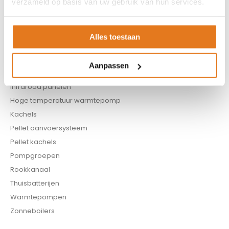
verzameld op basis van uw gebruik van hun services.
Biomassa ketels
Boilers
Buffervaten
Alles toestaan
Controllers
CV haard
Aanpassen
CV pellet kachels
Infrarood panelen
Hoge temperatuur warmtepomp
Kachels
Pellet aanvoersysteem
Pellet kachels
Pompgroepen
Rookkanaal
Thuisbatterijen
Warmtepompen
Zonneboilers