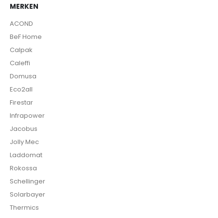
MERKEN
ACOND
BeF Home
Calpak
Caleffi
Domusa
Eco2all
Firestar
Infrapower
Jacobus
Jolly Mec
Laddomat
Rokossa
Schellinger
Solarbayer
Thermics