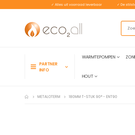
✓ Alles uit voorraad leverbaar
✓ De stil
WARMTEPOMPEN
ZON
PARTNER
INFO
HOUT
METALOTERM
180MM T-STUK 90° - ENT90
Ga
naar
het