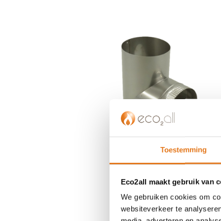
einde
van
de
afbeeldingen-
gallerij
Toestemming
Eco2all maakt gebruik van 
We gebruiken cookies om cont
websiteverkeer te analyseren
Ga
media, adverteren en analys