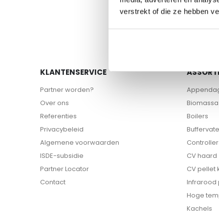
naar
verstrekt of die ze hebben v
het
begin
van
de
afbeeldingen-
gallerij
KLANTENSERVICE
ASSORT
Partner worden?
Appenda
Over ons
Biomassa 
Referenties
Boilers
Privacybeleid
Buffervat
Algemene voorwaarden
Controller
ISDE-subsidie
CV haard
Partner Locator
CV pellet
Contact
Infrarood
Hoge tem
Kachels