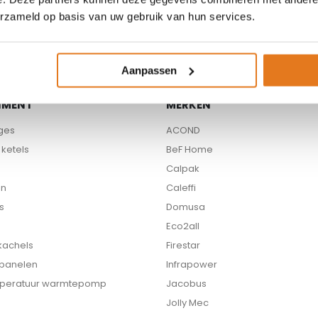
erzameld op basis van uw gebruik van hun services.
Aanpassen
IMENT
MERKEN
ges
ACOND
ketels
BeF Home
Calpak
en
Caleffi
s
Domusa
Eco2all
 kachels
Firestar
 panelen
Infrapower
peratuur warmtepomp
Jacobus
Jolly Mec