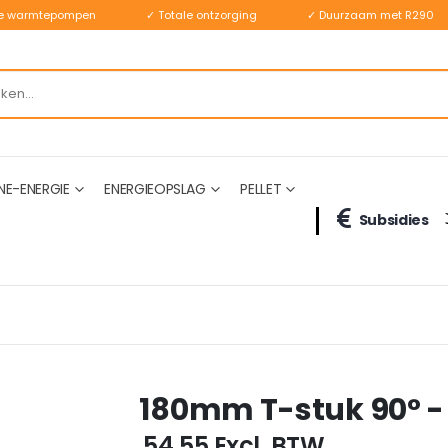
ste warmtepompen
✓ Totale ontzorging
✓ Duurzaam met R290
NE-ENERGIE
ENERGIEOPSLAG
PELLET
Subsidies
180mm T-stuk 90° -
€ 54,55
Excl. BTW