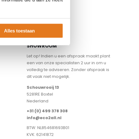
Alles toestaan
SHOWROOM
Let op! Indien u een afspraak maakt plant
een van onze specialisten 2 uur in om u
volledig te adviseren. Zonder afspraak is
dit vaak niet mogelijk.
Schouwrooij 13
5281RE Boxtel
Nederland
+31 (0) 499 378 308
info@eco2all.nl
BTW: NL854681693B01
KVK: 62141872