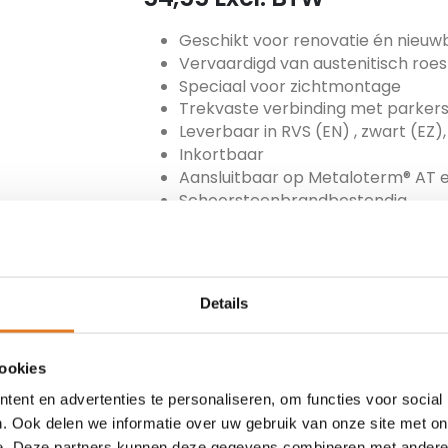
Geschikt voor renovatie én nieu
Vervaardigd van austenitisch roes
Speciaal voor zichtmontage
Trekvaste verbinding met parker
Leverbaar in RVS (EN) , zwart (EZ),
Inkortbaar
Aansluitbaar op Metaloterm® AT 
Schoorsteenbrandbestendig
ARTIKEL NUMMER
MET-180-ENT90
Details
TOEVOEGEN
cookies
ent en advertenties te personaliseren, om functies voor social
. Ook delen we informatie over uw gebruik van onze site met on
Beschikbare partners
e. Deze partners kunnen deze gegevens combineren met andere i