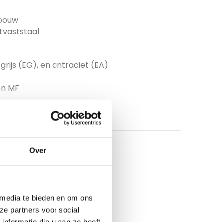
wbouw
tvaststaal
s
 grijs (EG), en antraciet (EA)
en MF
Over
 media te bieden en om ons
ze partners voor social
nformatie die u aan ze heeft