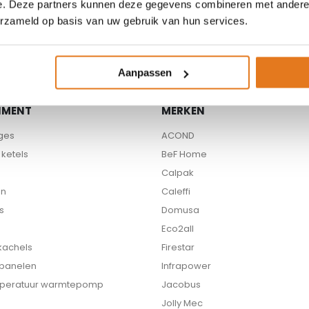
e. Deze partners kunnen deze gegevens combineren met andere i
Beschikbare partners
erzameld op basis van uw gebruik van hun services.
Aanpassen
IMENT
MERKEN
ges
ACOND
ketels
BeF Home
Calpak
en
Caleffi
s
Domusa
Eco2all
 kachels
Firestar
 panelen
Infrapower
peratuur warmtepomp
Jacobus
Jolly Mec