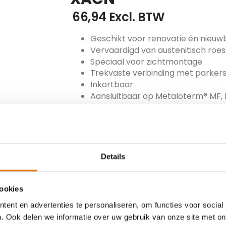
€ 66,94
Excl. BTW
Geschikt voor renovatie én nieu
Vervaardigd van austenitisch roes
Speciaal voor zichtmontage
Trekvaste verbinding met parker
Inkortbaar
Aansluitbaar op Metaloterm® MF, 
Schoorsteenbrandbestendig
ARTIKEL NUMMER
MET-180-XACN
Details
TOEVOEGEN
cookies
ent en advertenties te personaliseren, om functies voor social
. Ook delen we informatie over uw gebruik van onze site met on