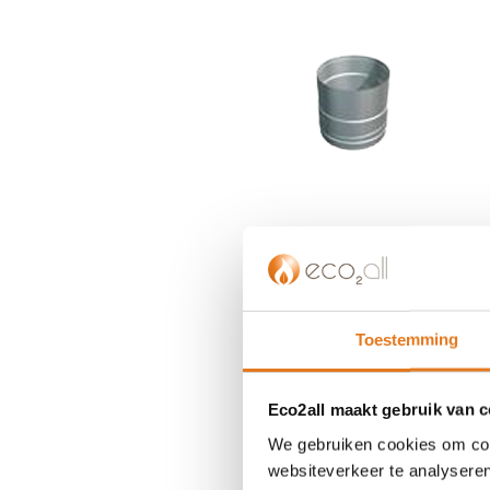
einde
van
de
afbeeldingen-
gallerij
Ga
naar
het
Toestemming
begin
van
de
Eco2all maakt gebruik van 
afbeeldingen-
We gebruiken cookies om cont
gallerij
websiteverkeer te analyseren