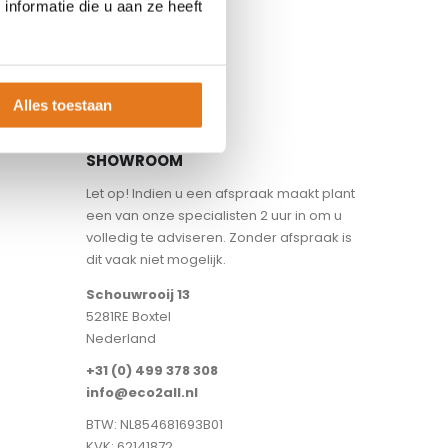
nformatie die u aan ze heeft
Alles toestaan
SHOWROOM
Let op! Indien u een afspraak maakt plant
een van onze specialisten 2 uur in om u
volledig te adviseren. Zonder afspraak is
dit vaak niet mogelijk.
Schouwrooij 13
5281RE Boxtel
Nederland
+31 (0) 499 378 308
info@eco2all.nl
BTW: NL854681693B01
KVK: 62141872