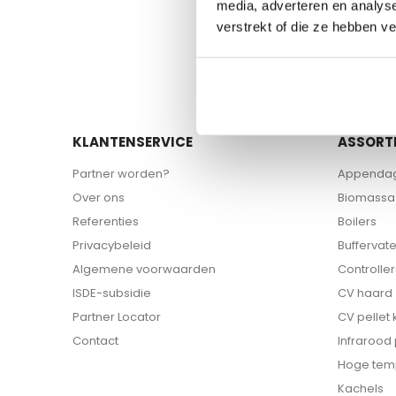
media, adverteren en analys
verstrekt of die ze hebben v
KLANTENSERVICE
ASSORT
Partner worden?
Appenda
Over ons
Biomassa 
Referenties
Boilers
Privacybeleid
Buffervat
Algemene voorwaarden
Controller
ISDE-subsidie
CV haard
Partner Locator
CV pellet
Contact
Infrarood
Hoge tem
Kachels