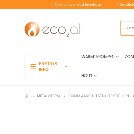
✓ Alles uit voorraad leverbaar
✓ De stil
WARMTEPOMPEN
ZON
PARTNER
INFO
HOUT
METALOTERM
180MM AANSLUITSTUK FLEXIBEL > EN -
Ga
naar
het