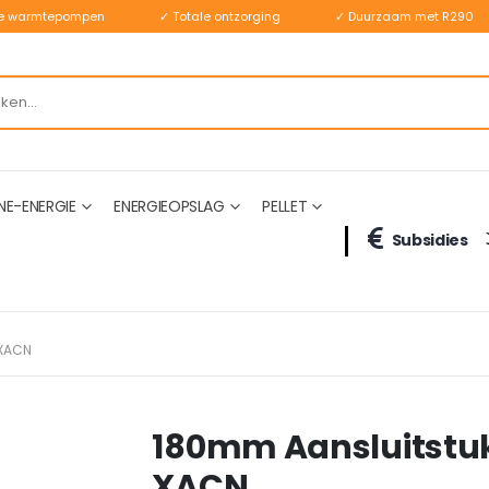
ste warmtepompen
✓ Totale ontzorging
✓ Duurzaam met R290
NE-ENERGIE
ENERGIEOPSLAG
PELLET
Subsidies
 XACN
180mm Aansluitstuk 
XACN