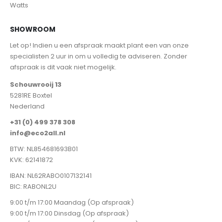
Watts
SHOWROOM
Let op! Indien u een afspraak maakt plant een van onze
specialisten 2 uur in om u volledig te adviseren. Zonder
afspraak is dit vaak niet mogelijk.
Schouwrooij 13
5281RE Boxtel
Nederland
+31 (0) 499 378 308
info@eco2all.nl
BTW: NL854681693B01
KVK: 62141872
IBAN: NL62RABO0107132141
BIC: RABONL2U
9:00 t/m 17:00 Maandag (Op afspraak)
9:00 t/m 17:00 Dinsdag (Op afspraak)