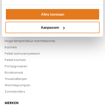
Boilers
Buffervaten
Alles toestaan
Controllers
CV haard
Aanpassen
CV pellet kachels
Infrarood panelen
Hoge temperatuur warmtepomp
Kachels
Pellet aanvoersysteem
Pellet kachels
Pompgroepen
Rookkanaal
Thuisbatterijen
Warmtepompen
Zonneboilers
MERKEN