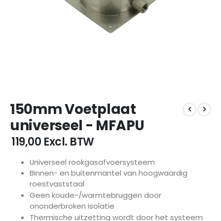
Ga
150mm Voetplaat
naar
het
universeel - MFAPU
begin
van
€ 119,00
Excl. BTW
de
afbeeldingen-
Universeel rookgasafvoersysteem
gallerij
Binnen- en buitenmantel van hoogwaardig
roestvaststaal
Geen koude-/warmtebruggen door
ononderbroken isolatie
Thermische uitzetting wordt door het systeem