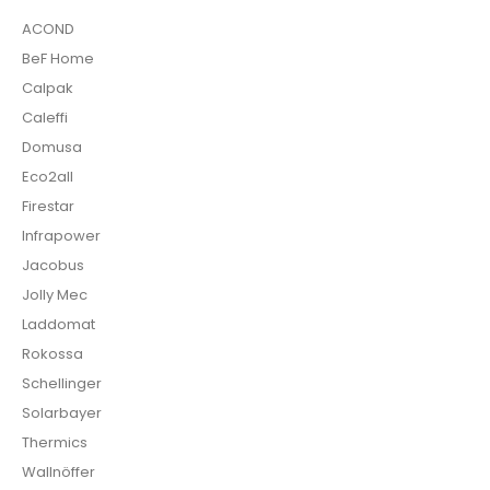
ACOND
BeF Home
Calpak
Caleffi
Domusa
Eco2all
Firestar
Infrapower
Jacobus
Jolly Mec
Laddomat
Rokossa
Schellinger
Solarbayer
Thermics
Wallnöffer