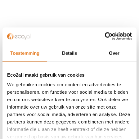
KLANTENSERVICE
Partner worden?
Over ons
Toestemming
Details
Over
Referenties
Privacybeleid
Eco2all maakt gebruik van cookies
Algemene voorwaarden
ISDE-subsidie
We gebruiken cookies om content en advertenties te
Partner Locator
personaliseren, om functies voor social media te bieden
en om ons websiteverkeer te analyseren. Ook delen we
Contact
informatie over uw gebruik van onze site met onze
partners voor social media, adverteren en analyse. Deze
ASSORTIMENT
partners kunnen deze gegevens combineren met andere
Appendages
informatie die u aan ze heeft verstrekt of die ze hebben
Biomassa ketels
verzameld op basis van uw gebruik van hun services.