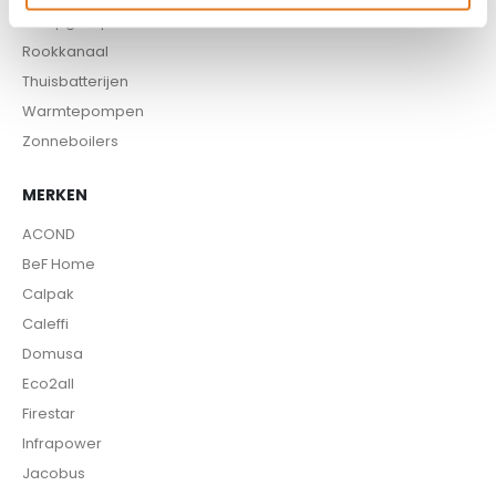
Pompgroepen
Rookkanaal
Thuisbatterijen
Warmtepompen
Zonneboilers
MERKEN
ACOND
BeF Home
Calpak
Caleffi
Domusa
Eco2all
Firestar
Infrapower
Jacobus