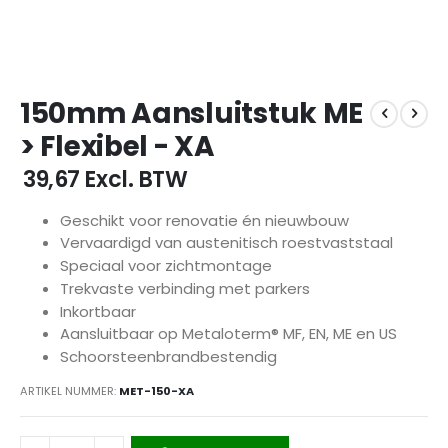
Ga
150mm Aansluitstuk ME
naar
het
> Flexibel - XA
begin
van
€ 39,67
Excl. BTW
de
afbeeldingen-
Geschikt voor renovatie én nieuwbouw
gallerij
Vervaardigd van austenitisch roestvaststaal
Speciaal voor zichtmontage
Trekvaste verbinding met parkers
Inkortbaar
Aansluitbaar op Metaloterm® MF, EN, ME en US
Schoorsteenbrandbestendig
ARTIKEL NUMMER
MET-150-XA