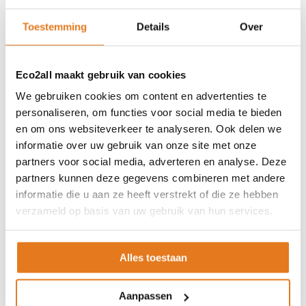
ISDE-subsidie
Partner Locator
Toestemming
Details
Over
Contact
ASSORTIMENT
Eco2all maakt gebruik van cookies
We gebruiken cookies om content en advertenties te
Appendages
personaliseren, om functies voor social media te bieden
Biomassa ketels
en om ons websiteverkeer te analyseren. Ook delen we
Boilers
informatie over uw gebruik van onze site met onze
Buffervaten
partners voor social media, adverteren en analyse. Deze
Controllers
partners kunnen deze gegevens combineren met andere
CV haard
informatie die u aan ze heeft verstrekt of die ze hebben
CV pellet kachels
verzameld op basis van uw gebruik van hun services.
Infrarood panelen
Hoge temperatuur warmtepomp
Alles toestaan
Kachels
Pellet aanvoersysteem
Aanpassen
Pellet kachels