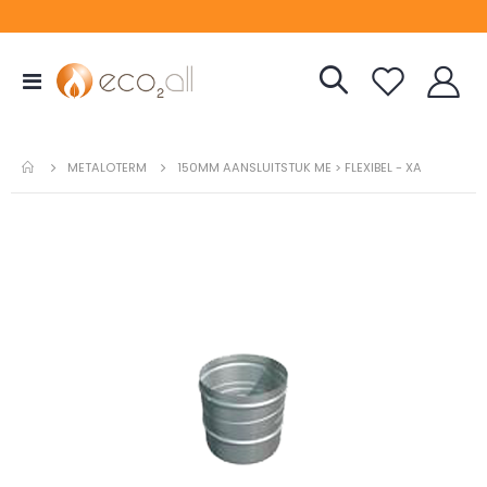
Toggle
Nav
METALOTERM
150MM AANSLUITSTUK ME > FLEXIBEL - XA
Ga
naar
het
einde
van
de
afbeeldingen-
gallerij