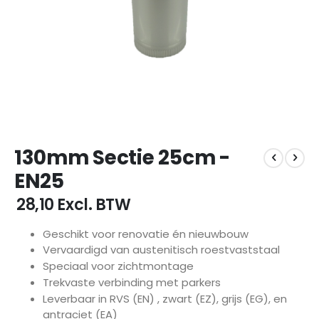
Ga
130mm Sectie 25cm -
naar
het
EN25
begin
van
€ 28,10
Excl. BTW
de
afbeeldingen-
Geschikt voor renovatie én nieuwbouw
gallerij
Vervaardigd van austenitisch roestvaststaal
Speciaal voor zichtmontage
Trekvaste verbinding met parkers
Leverbaar in RVS (EN) , zwart (EZ), grijs (EG), en
antraciet (EA)