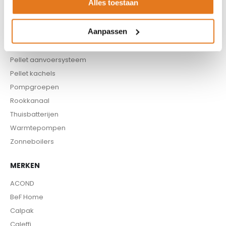
Alles toestaan
CV pellet kachels
Infrarood panelen
Aanpassen
Hoge temperatuur warmtepomp
Kachels
Pellet aanvoersysteem
Pellet kachels
Pompgroepen
Rookkanaal
Thuisbatterijen
Warmtepompen
Zonneboilers
MERKEN
ACOND
BeF Home
Calpak
Caleffi