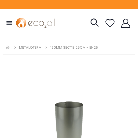
Toggle
Nav
METALOTERM
130MM SECTIE 25CM - EN25
Ga
naar
het
einde
van
de
afbeeldingen-
gallerij