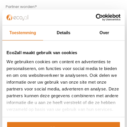
Partner worden?
Over ons
Referenties
Privacybeleid
Toestemming
Details
Over
Algemene voorwaarden
ISDE-subsidie
Partner Locator
Eco2all maakt gebruik van cookies
Contact
We gebruiken cookies om content en advertenties te
personaliseren, om functies voor social media te bieden
ASSORTIMENT
en om ons websiteverkeer te analyseren. Ook delen we
informatie over uw gebruik van onze site met onze
Appendages
partners voor social media, adverteren en analyse. Deze
Biomassa ketels
partners kunnen deze gegevens combineren met andere
Boilers
informatie die u aan ze heeft verstrekt of die ze hebben
Buffervaten
verzameld op basis van uw gebruik van hun services.
Controllers
CV haard