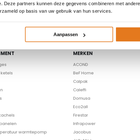
e. Deze partners kunnen deze gegevens combineren met andere i
Beschikbare partners
erzameld op basis van uw gebruik van hun services.
Aanpassen
IMENT
MERKEN
ges
ACOND
ketels
BeF Home
Calpak
en
Caleffi
s
Domusa
Eco2all
 kachels
Firestar
 panelen
Infrapower
peratuur warmtepomp
Jacobus