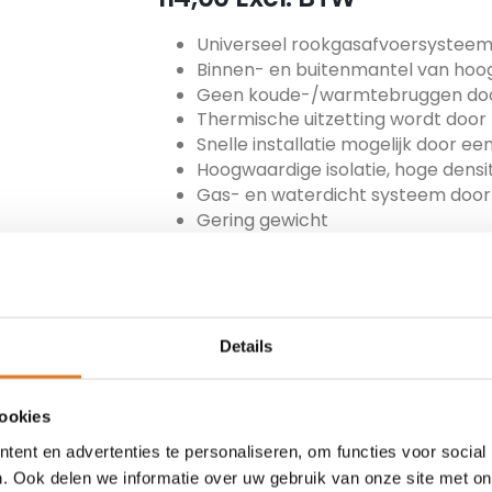
Universeel rookgasafvoersystee
Binnen- en buitenmantel van hoo
Geen koude-/warmtebruggen door
Thermische uitzetting wordt doo
Snelle installatie mogelijk door 
Hoogwaardige isolatie, hoge densit
Gas- en waterdicht systeem door 
Gering gewicht
Direct gebruiksklaar
ARTIKEL NUMMER
MET-130-MF100
Details
TOEVOEGEN
cookies
ent en advertenties te personaliseren, om functies voor social
. Ook delen we informatie over uw gebruik van onze site met on