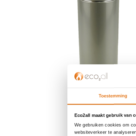
einde
van
de
afbeeldingen-
gallerij
Toestemming
Eco2all maakt gebruik van 
We gebruiken cookies om cont
Ga
websiteverkeer te analyseren