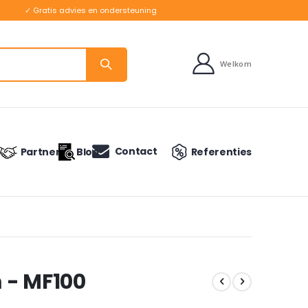
✓ Gratis advies en ondersteuning
Welkom
Contact
Partners
Blog
Referenties
 - MF100