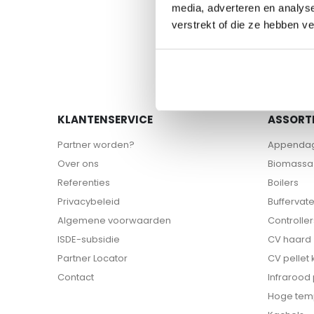
naar
media, adverteren en analys
het
verstrekt of die ze hebben v
begin
van
de
afbeeldingen-
gallerij
KLANTENSERVICE
ASSORT
Partner worden?
Appenda
Over ons
Biomassa 
Referenties
Boilers
Privacybeleid
Buffervat
Algemene voorwaarden
Controller
ISDE-subsidie
CV haard
Partner Locator
CV pellet
Contact
Infrarood
Hoge tem