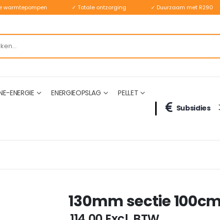
ste warmtepompen
✓ Totale ontzorging
✓ Duurzaam met R290
NE-ENERGIE
ENERGIEOPSLAG
PELLET
Subsidies
130mm sectie 100cm
€ 114,00
Excl. BTW