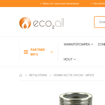
✓ Alles uit voorraad leverbaar
✓ De stil
WARMTEPOMPEN
ZON
PARTNER
INFO
HOUT
METALOTERM
130MM SECTIE 100CM - MF100
Ga
naar
het